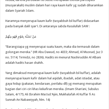
(musyarakah) muslim dalam hari raya kaum kafir yg sudah diharamkan
dalam Syariah Islam.
Haramnya menyerupai kaum kafir (tasyabbuh bil kuffar) didasarkan
pada banyak dalil syar’i. Di antaranya sabda Rasulullah SAW :
مَنْ تَشَبَّهَ بِقَوْمٍ فَهُوَ مِنْهُمْ
“Barangsiapa yg menyerupai suatu kaum, maka dia termasuk dalam
golongan mereka.” (HR Abu Dawud, no 4033; Ahmad, Al Musnad, Juz 3
no. 5114; Tirmidzi, no 2836). Hadits ini menurut Nashiruddin Al Albani
adalah hadits hasan shahih.
Yang dimaksud menyerupai kaum kafir (tasyabbuh bil kuffar), adalah
menyerupai kaum kafir dalam hal aqidah, ibadah, adat istiadat, atau
gaya hidup (pakaian, kendaraan, perilaku dll) yg memang merupakan
bagian dari ciri-ciri khas kekafiran mereka. (Imam Shan’ani, Subulus
Salam, 4/175; Ali Ibrahim Mas’ud ‘Ajiin, Mukhalafah Al Kuffar fi As
Sunnah An Nabawiyyah, hlm. 14)