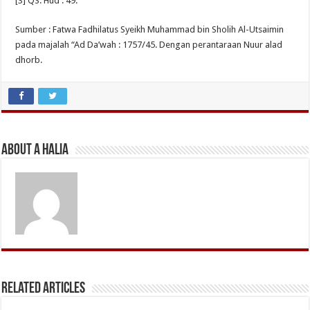
[3] QS. Hud : 49.
Sumber : Fatwa Fadhilatus Syeikh Muhammad bin Sholih Al-Utsaimin
pada majalah “Ad Da’wah : 1757/45. Dengan perantaraan Nuur alad
dhorb.
About A Halia
Related Articles