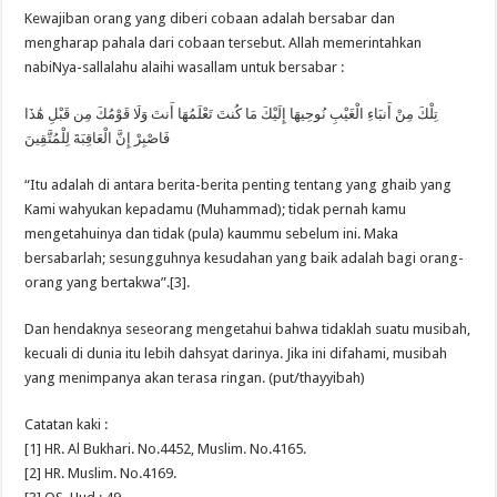
Kewajiban orang yang diberi cobaan adalah bersabar dan
mengharap pahala dari cobaan tersebut. Allah memerintahkan
nabiNya-sallalahu alaihi wasallam untuk bersabar :
تِلْكَ مِنْ أَنبَاءِ الْغَيْبِ نُوحِيهَا إِلَيْكَ مَا كُنتَ تَعْلَمُهَا أَنتَ وَلَا قَوْمُكَ مِن قَبْلِ هَٰذَا
فَاصْبِرْ إِنَّ الْعَاقِبَةَ لِلْمُتَّقِينَ
“Itu adalah di antara berita-berita penting tentang yang ghaib yang
Kami wahyukan kepadamu (Muhammad); tidak pernah kamu
mengetahuinya dan tidak (pula) kaummu sebelum ini. Maka
bersabarlah; sesungguhnya kesudahan yang baik adalah bagi orang-
orang yang bertakwa”.[3].
Dan hendaknya seseorang mengetahui bahwa tidaklah suatu musibah,
kecuali di dunia itu lebih dahsyat darinya. Jika ini difahami, musibah
yang menimpanya akan terasa ringan. (put/thayyibah)
Catatan kaki :
[1] HR. Al Bukhari. No.4452, Muslim. No.4165.
[2] HR. Muslim. No.4169.