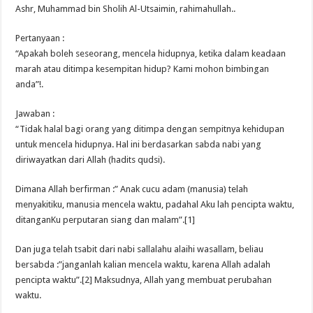
Ashr, Muhammad bin Sholih Al-Utsaimin, rahimahullah..
Pertanyaan :
“Apakah boleh seseorang, mencela hidupnya, ketika dalam keadaan
marah atau ditimpa kesempitan hidup? Kami mohon bimbingan
anda”!.
Jawaban :
“Tidak halal bagi orang yang ditimpa dengan sempitnya kehidupan
untuk mencela hidupnya. Hal ini berdasarkan sabda nabi yang
diriwayatkan dari Allah (hadits qudsi).
Dimana Allah berfirman :” Anak cucu adam (manusia) telah
menyakitiku, manusia mencela waktu, padahal Aku lah pencipta waktu,
ditanganKu perputaran siang dan malam”.[1]
Dan juga telah tsabit dari nabi sallalahu alaihi wasallam, beliau
bersabda :”janganlah kalian mencela waktu, karena Allah adalah
pencipta waktu”.[2] Maksudnya, Allah yang membuat perubahan
waktu.