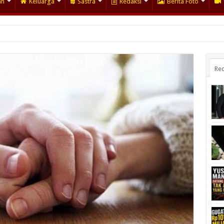
an
Keluarga
Sastra
Redaksi
Berita Foto
Rec