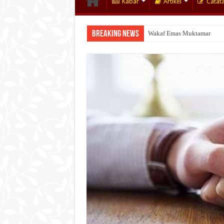
Kabar
Artikel
Catat
Breaking News
Wakaf Emas Muktamar