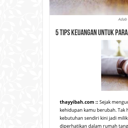
Adab 
5 Tips Keuangan untuk Para
thayyibah.com ::
Sejak menguc
kehidupan kamu berubah. Tak h
kebutuhan sendiri kini jadi mil
diperhatikan dalam rumah tang