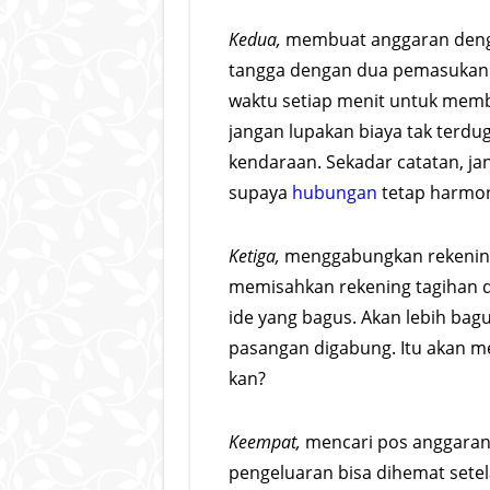
Kedua,
membuat anggaran denga
tangga dengan dua pemasuka
waktu setiap menit untuk memb
jangan lupakan biaya tak terdug
kendaraan. Sekadar catatan, jan
supaya
hubungan
tetap harmon
Ketiga,
menggabungkan rekening 
memisahkan rekening tagihan da
ide yang bagus. Akan lebih bagu
pasangan digabung. Itu akan
kan?
Keempat,
mencari pos anggaran 
pengeluaran bisa dihemat sete