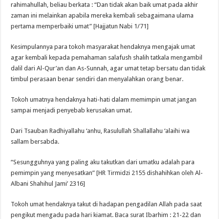
rahimahullah, beliau berkata : “Dan tidak akan baik umat pada akhir
zaman ini melainkan apabila mereka kembali sebagaimana ulama
pertama memperbaiki umat” [Hajjatun Nabi 1/71]
Kesimpulannya para tokoh masyarakat hendaknya mengajak umat
agar kembali kepada pemahaman salafush shalih tatkala mengambil
dalil dari Al-Qur’an dan As-Sunnah, agar umat tetap bersatu dan tidak
timbul perasaan benar sendiri dan menyalahkan orang benar.
Tokoh umatnya hendaknya hati-hati dalam memimpin umat jangan
sampai menjadi penyebab kerusakan umat.
Dari Tsauban Radhiyallahu ‘anhu, Rasulullah Shallallahu ‘alaihi wa
sallam bersabda.
“Sesungguhnya yang paling aku takutkan dari umatku adalah para
pemimpin yang menyesatkan” [HR Tirmidzi 2155 dishahihkan oleh Al-
Albani Shahihul Jami’ 2316]
Tokoh umat hendaknya takut di hadapan pengadilan Allah pada saat
pengikut mengadu pada hari kiamat. Baca surat Ibarhim : 21-22 dan