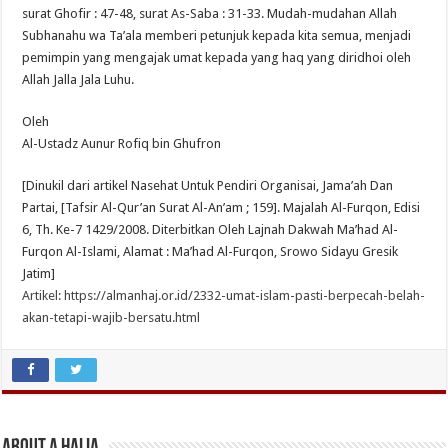
surat Ghofir : 47-48, surat As-Saba : 31-33. Mudah-mudahan Allah
Subhanahu wa Ta’ala memberi petunjuk kepada kita semua, menjadi
pemimpin yang mengajak umat kepada yang haq yang diridhoi oleh
Allah Jalla Jala Luhu.
Oleh
Al-Ustadz Aunur Rofiq bin Ghufron
[Dinukil dari artikel Nasehat Untuk Pendiri Organisai, Jama’ah Dan
Partai, [Tafsir Al-Qur’an Surat Al-An’am ; 159]. Majalah Al-Furqon, Edisi
6, Th. Ke-7 1429/2008. Diterbitkan Oleh Lajnah Dakwah Ma’had Al-
Furqon Al-Islami, Alamat : Ma’had Al-Furqon, Srowo Sidayu Gresik
Jatim]
Artikel: https://almanhaj.or.id/2332-umat-islam-pasti-berpecah-belah-
akan-tetapi-wajib-bersatu.html