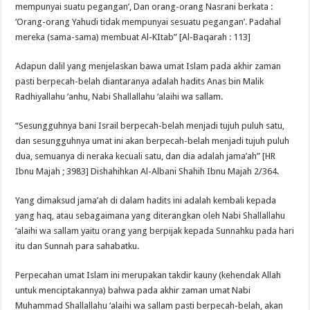
mempunyai suatu pegangan’, Dan orang-orang Nasrani berkata :
‘Orang-orang Yahudi tidak mempunyai sesuatu pegangan’. Padahal
mereka (sama-sama) membuat Al-KItab” [Al-Baqarah : 113]
Adapun dalil yang menjelaskan bawa umat Islam pada akhir zaman
pasti berpecah-belah diantaranya adalah hadits Anas bin Malik
Radhiyallahu ‘anhu, Nabi Shallallahu ‘alaihi wa sallam.
“Sesungguhnya bani Israil berpecah-belah menjadi tujuh puluh satu,
dan sesungguhnya umat ini akan berpecah-belah menjadi tujuh puluh
dua, semuanya di neraka kecuali satu, dan dia adalah jama’ah” [HR
Ibnu Majah ; 3983] Dishahihkan Al-Albani Shahih Ibnu Majah 2/364.
Yang dimaksud jama’ah di dalam hadits ini adalah kembali kepada
yang haq, atau sebagaimana yang diterangkan oleh Nabi Shallallahu
‘alaihi wa sallam yaitu orang yang berpijak kepada Sunnahku pada hari
itu dan Sunnah para sahabatku.
Perpecahan umat Islam ini merupakan takdir kauny (kehendak Allah
untuk menciptakannya) bahwa pada akhir zaman umat Nabi
Muhammad Shallallahu ‘alaihi wa sallam pasti berpecah-belah, akan