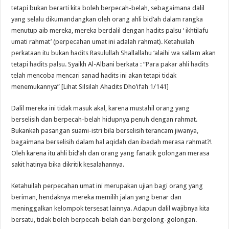
tetapi bukan berarti kita boleh berpecah-belah, sebagaimana dalil
yang selalu dikumandangkan oleh orang ahli bid’ah dalam rangka
menutup aib mereka, mereka berdalil dengan hadits palsu ‘ ikhtilafu
umati rahmat’ (perpecahan umat ini adalah rahmat). Ketahuilah
perkataan itu bukan hadits Rasulullah Shallallahu ‘alaihi wa sallam akan
tetapi hadits palsu. Syaikh Al-Albani berkata : “Para pakar ahli hadits
telah mencoba mencari sanad hadits ini akan tetapi tidak
menemukannya” [Lihat Silsilah Ahadits Dho’ifah 1/141]
Dalil mereka ini tidak masuk akal, karena mustahil orang yang
berselisih dan berpecah-belah hidupnya penuh dengan rahmat.
Bukankah pasangan suami-istri bila berselisih terancam jiwanya,
bagaimana berselisih dalam hal aqidah dan ibadah merasa rahmat?!
Oleh karena itu ahli bid’ah dan orang yang fanatik golongan merasa
sakit hatinya bika dikritik kesalahannya.
Ketahuilah perpecahan umat ini merupakan ujian bagi orang yang
beriman, hendaknya mereka memilih jalan yang benar dan
meninggalkan kelompok tersesat lainnya. Adapun dalil wajibnya kita
bersatu, tidak boleh berpecah-belah dan bergolong-golongan.