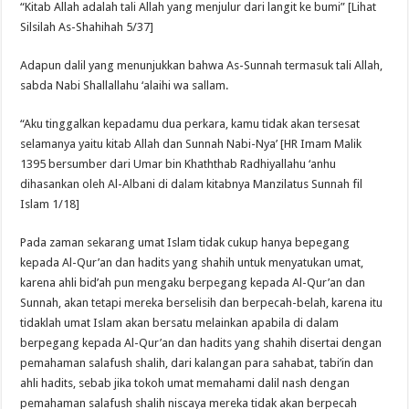
“Kitab Allah adalah tali Allah yang menjulur dari langit ke bumi” [Lihat
Silsilah As-Shahihah 5/37]
Adapun dalil yang menunjukkan bahwa As-Sunnah termasuk tali Allah,
sabda Nabi Shallallahu ‘alaihi wa sallam.
“Aku tinggalkan kepadamu dua perkara, kamu tidak akan tersesat
selamanya yaitu kitab Allah dan Sunnah Nabi-Nya’ [HR Imam Malik
1395 bersumber dari Umar bin Khaththab Radhiyallahu ‘anhu
dihasankan oleh Al-Albani di dalam kitabnya Manzilatus Sunnah fil
Islam 1/18]
Pada zaman sekarang umat Islam tidak cukup hanya bepegang
kepada Al-Qur’an dan hadits yang shahih untuk menyatukan umat,
karena ahli bid’ah pun mengaku berpegang kepada Al-Qur’an dan
Sunnah, akan tetapi mereka berselisih dan berpecah-belah, karena itu
tidaklah umat Islam akan bersatu melainkan apabila di dalam
berpegang kepada Al-Qur’an dan hadits yang shahih disertai dengan
pemahaman salafush shalih, dari kalangan para sahabat, tabi’in dan
ahli hadits, sebab jika tokoh umat memahami dalil nash dengan
pemahaman salafush shalih niscaya mereka tidak akan berpecah