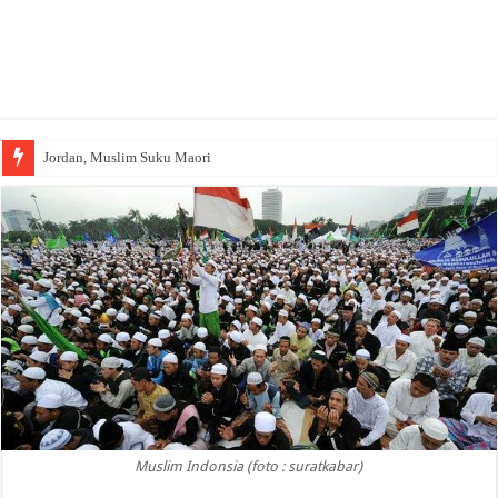
Jordan, Muslim Suku Maori
Wakaf Emas Muktamar
Muslim Indonsia (foto : suratkabar)