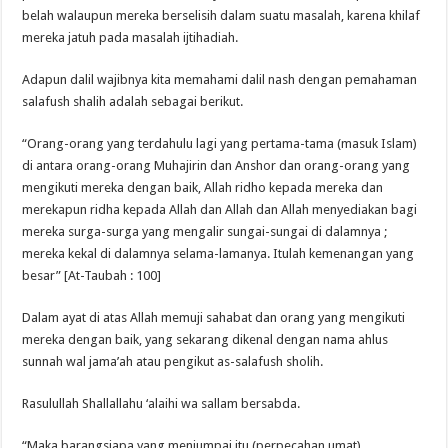
belah walaupun mereka berselisih dalam suatu masalah, karena khilaf
mereka jatuh pada masalah ijtihadiah.
Adapun dalil wajibnya kita memahami dalil nash dengan pemahaman
salafush shalih adalah sebagai berikut.
“Orang-orang yang terdahulu lagi yang pertama-tama (masuk Islam)
di antara orang-orang Muhajirin dan Anshor dan orang-orang yang
mengikuti mereka dengan baik, Allah ridho kepada mereka dan
merekapun ridha kepada Allah dan Allah dan Allah menyediakan bagi
mereka surga-surga yang mengalir sungai-sungai di dalamnya ;
mereka kekal di dalamnya selama-lamanya. Itulah kemenangan yang
besar” [At-Taubah : 100]
Dalam ayat di atas Allah memuji sahabat dan orang yang mengikuti
mereka dengan baik, yang sekarang dikenal dengan nama ahlus
sunnah wal jama’ah atau pengikut as-salafush sholih.
Rasulullah Shallallahu ‘alaihi wa sallam bersabda.
“Maka barangsiapa yang menjumpai itu (perpecahan umat)