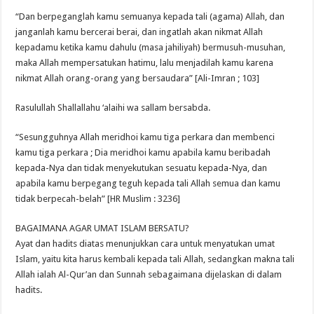
“Dan berpeganglah kamu semuanya kepada tali (agama) Allah, dan
janganlah kamu bercerai berai, dan ingatlah akan nikmat Allah
kepadamu ketika kamu dahulu (masa jahiliyah) bermusuh-musuhan,
maka Allah mempersatukan hatimu, lalu menjadilah kamu karena
nikmat Allah orang-orang yang bersaudara” [Ali-Imran ; 103]
Rasulullah Shallallahu ‘alaihi wa sallam bersabda.
“Sesungguhnya Allah meridhoi kamu tiga perkara dan membenci
kamu tiga perkara ; Dia meridhoi kamu apabila kamu beribadah
kepada-Nya dan tidak menyekutukan sesuatu kepada-Nya, dan
apabila kamu berpegang teguh kepada tali Allah semua dan kamu
tidak berpecah-belah” [HR Muslim : 3236]
BAGAIMANA AGAR UMAT ISLAM BERSATU?
Ayat dan hadits diatas menunjukkan cara untuk menyatukan umat
Islam, yaitu kita harus kembali kepada tali Allah, sedangkan makna tali
Allah ialah Al-Qur’an dan Sunnah sebagaimana dijelaskan di dalam
hadits.