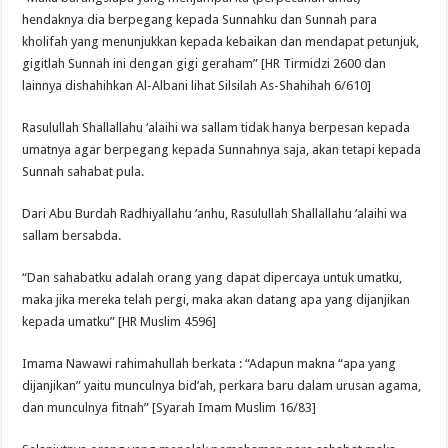
hendaknya dia berpegang kepada Sunnahku dan Sunnah para
kholifah yang menunjukkan kepada kebaikan dan mendapat petunjuk,
gigitlah Sunnah ini dengan gigi geraham” [HR Tirmidzi 2600 dan
lainnya dishahihkan Al-Albani lihat Silsilah As-Shahihah 6/610]
Rasulullah Shallallahu ‘alaihi wa sallam tidak hanya berpesan kepada
umatnya agar berpegang kepada Sunnahnya saja, akan tetapi kepada
Sunnah sahabat pula.
Dari Abu Burdah Radhiyallahu ‘anhu, Rasulullah Shallallahu ‘alaihi wa
sallam bersabda.
“Dan sahabatku adalah orang yang dapat dipercaya untuk umatku,
maka jika mereka telah pergi, maka akan datang apa yang dijanjikan
kepada umatku” [HR Muslim 4596]
Imama Nawawi rahimahullah berkata : “Adapun makna “apa yang
dijanjikan” yaitu munculnya bid’ah, perkara baru dalam urusan agama,
dan munculnya fitnah” [Syarah Imam Muslim 16/83]