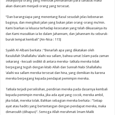
Selanjutnya orang yang menolak pemahaman para sahabat maka
akan diancam menjadi orang yang tersesat.
“Dan barangsiapa yang menentang Rasul sesudah jelas kebenaran
baginya, dan mengikuti jalan yang bukan jalan orang-orang mu’min.
Kami biarkan ia leluasa terhadap kesesatan yang telah dikuasainya itu
dan Kami masukkan ia ke dalam Jahannam, dan Jahannam itu seburuk-
buruk tempat kembali” [An-Nisa : 115]
Syaikh Al-Albani berkata : “Benarlah apa yang dikatakan oleh
Rasulullah Shallallahu ‘alaihi wa sallam, bahwa umat Islam pada zaman
sekarang –kecuali sedikit di antara mereka- tatkala mereka tidak
berpegang teguh dengan kitab Allah dan Sunnah Nabi Shallallahu
‘alaihi wa sallam mereka tersesat dan hina, yang demikian itu karena
mereka berpegang kepada pendapat pemimpin mereka.
Tatkala terjadi perselisihan, pendirian mereka pada dasarnya kembali
kepada pemimpin mereka, jika ada ayat yang cocok, mereka ambil,
jika tidak, mereka tolak. Bahkan sebagian mereka berkata : “Setiap
ayat atau hadits yang bertentangan dengan pendapat mereka, maka
dimansukh (dihapus)”. Semoga Allah merahmati Imam Malik