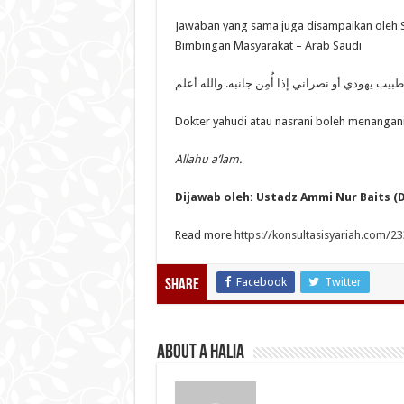
Jawaban yang sama juga disampaikan oleh 
Bimbingan Masyarakat – Arab Saudi
بيب يهودي أو نصراني إذا أُمِن جانبه. والله أعلم
Dokter yahudi atau nasrani boleh menangani k
Allahu a’lam.
Dijawab oleh: Ustadz Ammi Nur Baits 
Read more
https://konsultasisyariah.com/2
Facebook
Twitter
Share
About A Halia