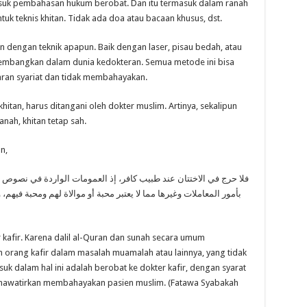
masuk pembahasan hukum berobat. Dan itu termasuk dalam ranah
uk teknis khitan. Tidak ada doa atau bacaan khusus, dst.
n dengan teknik apapun. Baik dengan laser, pisau bedah, atau
kembangkan dalam dunia kedokteran. Semua metode ini bisa
aran syariat dan tidak membahayakan.
hitan, harus ditangani oleh dokter muslim. Artinya, sekalipun
nah, khitan tetap sah.
n,
فلا حرج في الاختتان عند طبيب كافر، إذ العمومات الواردة في نصوص ال
بأمور المعاملات وغيرها مما لا يعتبر محبة أو موالاة لهم ومحبة فيه
 kafir. Karena dalil al-Quran dan sunah secara umum
orang kafir dalam masalah muamalah atau lainnya, yang tidak
k dalam hal ini adalah berobat ke dokter kafir, dengan syarat
ikhawatirkan membahayakan pasien muslim. (Fatawa Syabakah