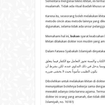
Sementara mengenai teknis khitan, ini ter
mualamah. Tidak ada ritual ibadah khusus unt
Karena itu, seseorang boleh melakukan khita
metode cincin atau metode lainnya yang di
digunakan, selama tidak ada unsur pelangg
Memahami hal ini,
bukan
syarat keabsahan k
khitan dilakukan dokter non muslim yang ama
Dalam Fatawa Syabakah Islamiyah dinyataka
كتاب والسنة تجوز التعامل مع الكفار فيما يتعلق
م، ومما يدخل في ذلك التداوي عنده، لكن بشرط أن
يكون الطبيب مأموناً بحيث لا يخشى ضرره
Dibolehkan untuk melakukan khitan di dokter
menunjukkan bolehnya bekerja sama dengan 
mewakili adanya cinta karena agama. Termasu
dokter ini orang yang amanah, dan tidak d
Islamiyah, no. 16181)