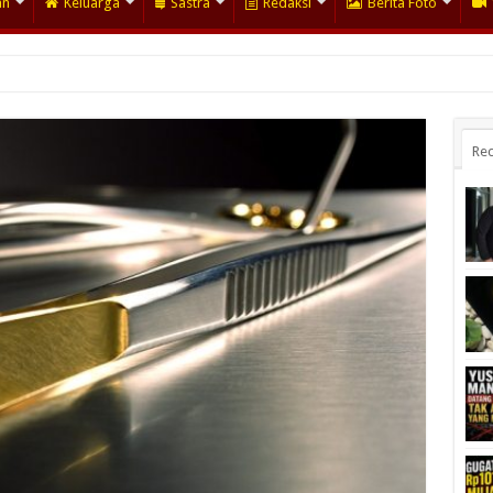
an
Keluarga
Sastra
Redaksi
Berita Foto
Rec