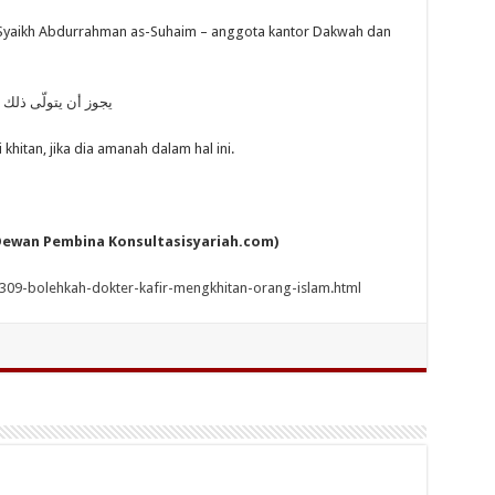
Syaikh Abdurrahman as-Suhaim – anggota kantor Dakwah dan
يجوز أن يتولّى ذلك ط
hitan, jika dia amanah dalam hal ini.
(Dewan Pembina Konsultasisyariah.com)
3309-bolehkah-dokter-kafir-mengkhitan-orang-islam.html