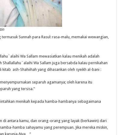
tin
 termasuk Sunnah para Rasul: rasa-malu, memakai wewangian,
allahu`alaihi Wa Sallam mewasiatkan kalau menikah adalah
lah Shallallahu`alaihi Wa Sallam juga bersabda kalau pernikahan
kitab ash-Shahiihah yang dihasankan oleh syeikh al-bani :
h menyempurnakan separuh agamanya; oleh karena itu
paruh yang tersisa.”
erintahkan menikah kepada hamba-hambanya sebagaimana
 di antara kamu, dan orang-orang yang layak (berkawin) dari
 hamba-hamba sahayamu yang perempuan. Jika mereka miskin,
an karunia-Nya…”