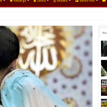
an
Keluarga
Sastra
Redaksi
Berita Foto
Rec