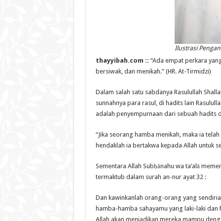
Ilustrasi Pengan
thayyibah.com ::
“Ada empat perkara yang
bersiwak, dan menikah.” (HR. At-Tirmidzi)
Dalam salah satu sabdanya Rasulullah Shall
sunnahnya para rasul, di hadits lain Rasulul
adalah penyempurnaan dari sebuah hadits di 
“Jika seorang hamba menikah, maka ia tela
hendaklah ia bertakwa kepada Allah untuk se
Sementara Allah Subḥānahu wa ta’alā mem
termaktub dalam surah an-nur ayat 32 :
Dan kawinkanlah orang-orang yang sendirian
hamba-hamba sahayamu yang laki-laki dan
Allah akan menjadikan mereka mampu deng