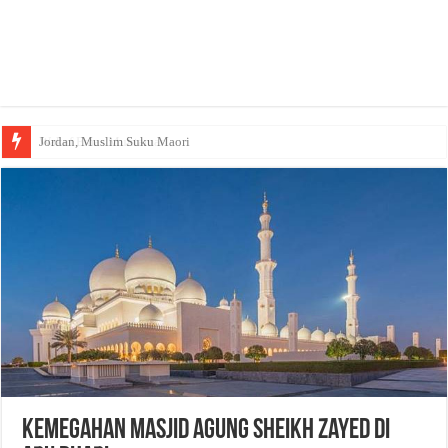
Jordan, Muslim Suku Maori
Wakaf Emas Muktamar
Kemegahan Masjid Agung Sheikh Zayed di