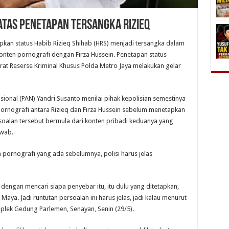
 atas Penetapan Tersangka Rizieq
pkan status Habib Rizieq Shihab (HRS) menjadi tersangka dalam
nten pornografi dengan Firza Hussein. Penetapan status
orat Reserse Kriminal Khusus Polda Metro Jaya melakukan gelar
sional (PAN) Yandri Susanto menilai pihak kepolisian semestinya
ornografi antara Rizieq dan Firza Hussein sebelum menetapkan
ersoalan tersebut bermula dari konten pribadi keduanya yang
awab.
pornografi yang ada sebelumnya, polisi harus jelas
l dengan mencari siapa penyebar itu, itu dulu yang ditetapkan,
Maya. Jadi runtutan persoalan ini harus jelas, jadi kalau menurut
omplek Gedung Parlemen, Senayan, Senin (29/5).