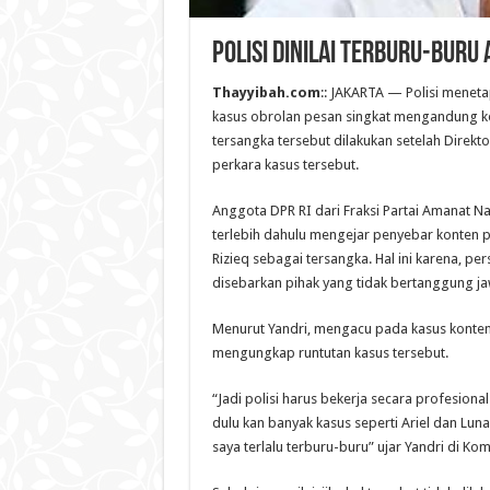
Polisi Dinilai Terburu-buru
Thayyibah.com
:: JAKARTA — Polisi meneta
kasus obrolan pesan singkat mengandung ko
tersangka tersebut dilakukan setelah Direkt
perkara kasus tersebut.
Anggota DPR RI dari Fraksi Partai Amanat Na
terlebih dahulu mengejar penyebar konten p
Rizieq sebagai tersangka. Hal ini karena, p
disebarkan pihak yang tidak bertanggung j
Menurut Yandri, mengacu pada kasus konten 
mengungkap runtutan kasus tersebut.
“Jadi polisi harus bekerja secara profesiona
dulu kan banyak kasus seperti Ariel dan Luna 
saya terlalu terburu-buru” ujar Yandri di K