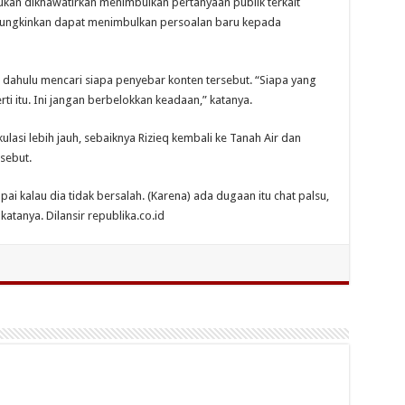
lakukan dikhawatirkan menimbulkan pertanyaan publik terkait
ungkinkan dapat menimbulkan persoalan baru kepada
ih dahulu mencari siapa penyebar konten tersebut. “Siapa yang
rti itu. Ini jangan berbelokkan keadaan,” katanya.
lasi lebih jauh, sebaiknya Rizieq kembali ke Tanah Air dan
sebut.
 kalau dia tidak bersalah. (Karena) ada dugaan itu chat palsu,
katanya. Dilansir republika.co.id