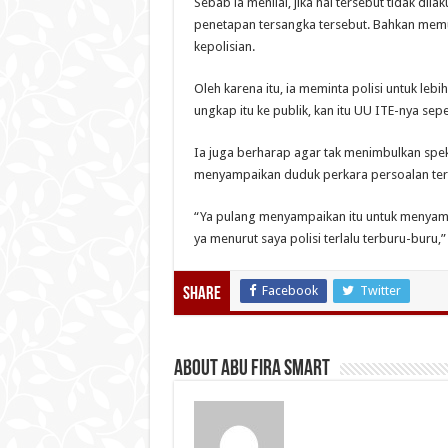
Sebab ia menilai, jika hal tersebut tidak di
penetapan tersangka tersebut. Bahkan mem
kepolisian.
Oleh karena itu, ia meminta polisi untuk leb
ungkap itu ke publik, kan itu UU ITE-nya sepe
Ia juga berharap agar tak menimbulkan speku
menyampaikan duduk perkara persoalan ter
“Ya pulang menyampaikan itu untuk menyampai
ya menurut saya polisi terlalu terburu-buru,” 
Facebook
Twitter
Share
About Abu Fira Smart