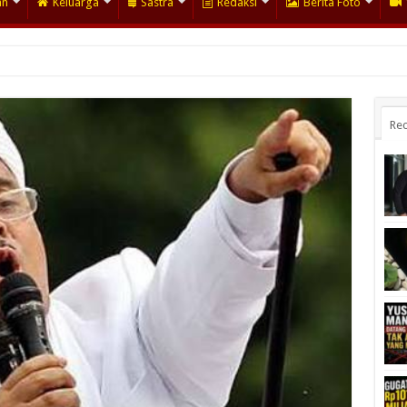
an
Keluarga
Sastra
Redaksi
Berita Foto
Rec