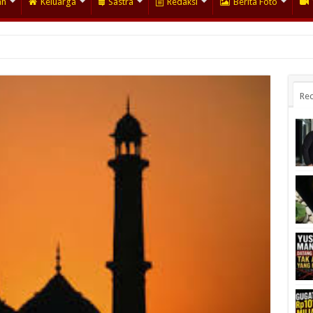
an
Keluarga
Sastra
Redaksi
Berita Foto
Rec