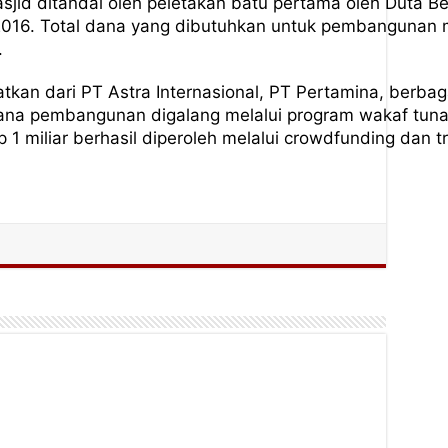
jid ditandai oleh peletakan batu pertama oleh Duta Bes
2016. Total dana yang dibutuhkan untuk pembangunan m
.
kan dari PT Astra Internasional, PT Pertamina, berba
na pembangunan digalang melalui program wakaf tunai
 1 miliar berhasil diperoleh melalui crowdfunding dan tr