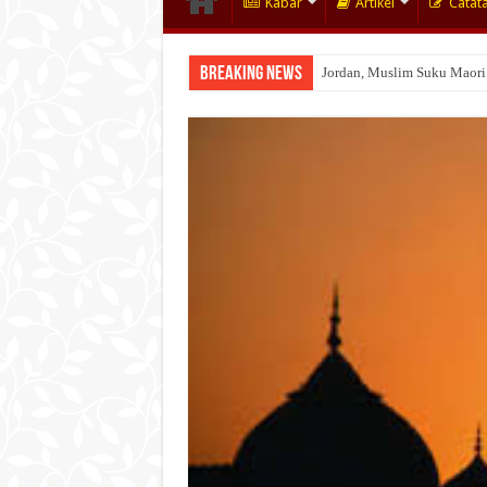
Kabar
Artikel
Catat
Breaking News
Jordan, Muslim Suku Maori
Wakaf Emas Muktamar