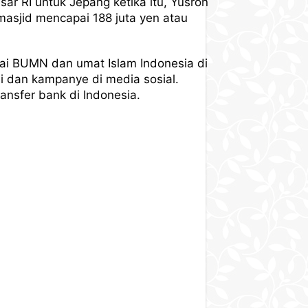
ar RI untuk Jepang ketika itu, Yusron
asjid mencapai 188 juta yen atau
gai BUMN dan umat Islam Indonesia di
 dan kampanye di media sosial.
ansfer bank di Indonesia. ​