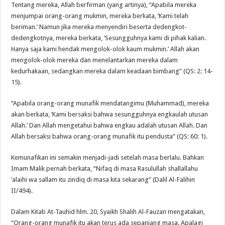
Tentang mereka, Allah berfirman (yang artinya), “Apabila mereka
menjumpai orang-orang mukmin, mereka berkata, ‘Kami telah
beriman.’ Namun jika mereka menyendiri beserta dedengkot-
dedengkotnya, mereka berkata, ‘Sesungguhnya kami di pihak kalian.
Hanya saja kami hendak mengolok-olok kaum mukmin.’ Allah akan
mengolok-olok mereka dan menelantarkan mereka dalam
kedurhakaan, sedangkan mereka dalam keadaan bimbang” (QS: 2: 14-
15).
“Apabila orang-orang munafik mendatangimu (Muhammad), mereka
akan berkata, ‘Kami bersaksi bahwa sesungguhnya engkaulah utusan
Allah.’ Dan Allah mengetahui bahwa engkau adalah utusan Allah. Dan
Allah bersaksi bahwa orang-orang munafik itu pendusta” (QS: 60: 1).
Kemunafikan ini semakin menjadi-jadi setelah masa berlalu. Bahkan
Imam Malik pernah berkata, “Nifaq di masa Rasulullah shallallahu
‘alaihi wa sallam itu zindiq di masa kita sekarang” (Dalil Al-Falihin
II/494).
Dalam Kitab At-Tauhid hlm. 20, Syaikh Shalih Al-Fauzan mengatakan,
“Orang-orang munafik itu akan terus ada sepanjang masa. Apalagi