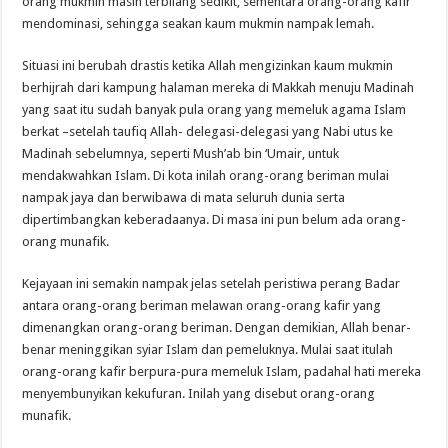
orang mukmin masih terbilang sedikit, sementara orang-orang kafir
mendominasi, sehingga seakan kaum mukmin nampak lemah.
Situasi ini berubah drastis ketika Allah mengizinkan kaum mukmin
berhijrah dari kampung halaman mereka di Makkah menuju Madinah
yang saat itu sudah banyak pula orang yang memeluk agama Islam
berkat –setelah taufiq Allah- delegasi-delegasi yang Nabi utus ke
Madinah sebelumnya, seperti Mush’ab bin ‘Umair, untuk
mendakwahkan Islam. Di kota inilah orang-orang beriman mulai
nampak jaya dan berwibawa di mata seluruh dunia serta
dipertimbangkan keberadaanya. Di masa ini pun belum ada orang-
orang munafik.
Kejayaan ini semakin nampak jelas setelah peristiwa perang Badar
antara orang-orang beriman melawan orang-orang kafir yang
dimenangkan orang-orang beriman. Dengan demikian, Allah benar-
benar meninggikan syiar Islam dan pemeluknya. Mulai saat itulah
orang-orang kafir berpura-pura memeluk Islam, padahal hati mereka
menyembunyikan kekufuran. Inilah yang disebut orang-orang
munafik.