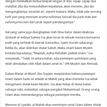
dengan meletakkan kedua telapak tangan di atas sayap-sayap dua
malaikat. Jika dia menundukkan kepalanya, akan menetes. Jika dia
mengangkatnya, turunlah air, seperti mutiara. Maka, tidak ada seorang
kafir pun yang mencium aroma nafasnya, kecuali dia pasti mati dan
nafasnya tercium dari jarak sejauh pandangannya.”
Hal yang sama juga diungkapkan oleh Ibnu Katsir dalam kitabnya
Qishash al-Anbiya’ bahwa Isa akan turun di sebuah menara berwarna
putih yang terletak di daerah Damaskus, Syam (Suriah sekarang).
Ketika itu, akan didirikan shalat Subuh, Maka, imam kaum Muslim
berkata kepadanya, ”Majulah, wahai Ruhullah. Jadilah imam.” Isa
menjawab, ”Tidak. Di antara kalian, ada pemimpin-pemimpin yang
telah dimuliakan oleh Allah dalam umat ini.” (HR Muslim dan Ahmad).
Dalam Manar al-Munif, Ibn Qayyim menjelaskan bahwa pemimpin
imam dalam hadis ini adalah al-Mahdi yang akan meminta Isa untuk
mengimami shalat kaum Muslim. Isa akan hidup di dunia bukan
sebagai nabi, melainkan sebagai pengikut Muhammad. Orang-orang
Islam akan memandangnya sebagai pemimpin mereka.
Menurut al-Syalabi, al-Mahdi akan memimpin umat Islam dalam shalat