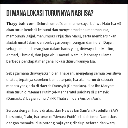
Di Mana Lokasi Turunnya Nabi Isa?
Thayyibah.com
:: Seluruh umat Islam memercayai bahwa Nabi Isa AS
akan turun kembali ke bumi dan menyelamatkan umat manusia,
membunuh Dajjal, menumpas Ya’juj dan Ma’juj, serta membersihkan
akidah umat Islam dari berbagai penyimpangan dan fitnah Dajjal,
sebagaimana diterangkan dalam hadis yang diriwayatkan Muslim,
Ahmad, Tirmidzi, dan juga Abu Dawud. Namun, beberapa ulama
berbeda pendapat mengenai lokasi diturunkannya Isa.
Sebagaimana diriwayatkan oleh Thabrani, menjelang semua peristiwa
di atas, tepatnya sebelum kiamat terjadi, Isa akan turun di sebuah
menara yang ada di daerah Damsyik (Damaskus). ”Isa ibn Maryam
akan turun di ‘Menara Putih’ (Al-Mannaratul Baidha’) di Damsyik
(Damaskus) bagian timur.” (HR Thabrani dari Aus bin Aus).
Serupa dengan hadis di atas, dari Nawas bin Sam’an, Rasulullah SAW
bersabda, ”Lalu, Isa turun di ‘Menara Putih’ sebelah timur Damaskus
dengan memakai dua potong baju yang dicelup za’faran dan wars,