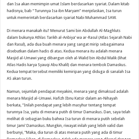
dan Isa akan memimpin umat Islam berdasarkan syariat. Dalam kitab
hadisnya, bab “Turunnya Isa ibn Maryam” menjelaskan, Isa turun
untuk memerintah berdasarkan syariat Nabi Muhammad SAW.
Di menara manakah itu? Menurut Sami bin Abdullah Al-Maghluts
dalam bukunya Athlas Tarikh al-Anbiya’ wa ar-Rasul (Atlas Sejarah Nabi
dan Rasul), ada dua buah menara yang sangat mirip sebagaimana
disebutkan dalam hadis di atas. Kedua menara itu adalah menara
Masjid al-Umawi yang dibangun oleh al-Walid bin Abdul Malik (lihat
Atlas Hadis karya Syauqi Abu Khalil) dan menara tembok Damaskus.
Kedua tempat tersebut memiliki kemiripan yang diduga di sanalah Isa
AS akan turun.
Namun, sejumlah pendapat meyakini, menara yang dimaksud adalah
menara Masjid al-Umawi. Hafizh Ibnu Katsir dalam an-Nihayah
berkata, ”Inilah pendapat yang lebih masyhur tentang tempat
turunnya Isa, yaitu di menara putih di timur Damaskus. Dan, saya telah
melihat di sebagian buku bahwa Isa turun di menara putih sebelah
timur Jami’ Damaskus. Mungkin, riwayat inilah yang lebih valid dan
berbunyi, ”Maka, dia turun di atas menara putih yang ada di timur