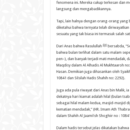
fenomena ini. Mereka cukup terkesan dan me
langsung dan mengabadikannya.
Tapi, lain halnya dengan orang-orang yang
diketahui bahwa ternyata telah diriwayatkan 
sesuatu yang tak biasa ini termasuk salah sa
Dari Anas bahwa Rasulullah ﷺ bersabda, “Sesungguhnya bagian dari tanda dekatnya hari kiamat adalah
bahwa bulan terlihat dalam satu malam sepe
pen–), dan banyak terjadi mati mendadak, da
Maqdisy dalam Al Alhadis Al Mukhtaaroh no:
Hasan. Demikian juga dihasankan oleh Syaikh
10841 dan Silsilah Hadis Shahih no: 2292).
Juga ada pula riwayat dari Anas bin Malik, ia berkata bahwa Ra
dekatnya hari kiamat adalah hilal (bulan tsab
sebagai hilal malam kedua, masjid-masjid di
kematian mendadak,” (HR. Imam Ath Thabrani
dalam Shahih Al Jaami’ish Shoghiir no : 10841
Dalam hadis tersebut jelas dikatakan bahwa 