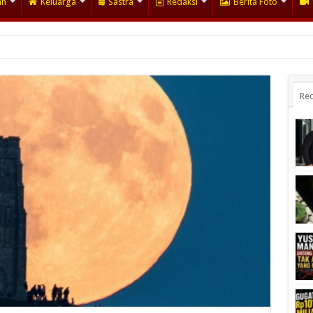
an
Keluarga
Sastra
Redaksi
Berita Foto
Rec