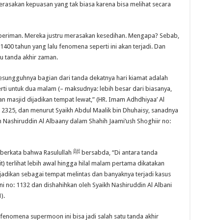
rasakan kepuasan yang tak biasa karena bisa melihat secara
 beriman. Mereka justru merasakan kesedihan. Mengapa? Sebab,
1400 tahun yang lalu fenomena seperti ini akan terjadi. Dan
tu tanda akhir zaman.
rti untuk dua malam (– maksudnya: lebih besar dari biasanya,
n masjid dijadikan tempat lewat,” (HR. Imam Adhdhiyaa’ Al
 2325, dan menurut Syaikh Abdul Maalik bin Dhuhaisy, sanadnya
 Nashiruddin Al Albaany dalam Shahih Jaami’ush Shoghiir no:
sulullah ﷺ bersabda, “Di antara tanda
it) terlihat lebih awal hingga hilal malam pertama dikatakan
jadikan sebagai tempat melintas dan banyaknya terjadi kasus
 no: 1132 dan dishahihkan oleh Syaikh Nashiruddin Al Albani
).
fenomena supermoon ini bisa jadi salah satu tanda akhir