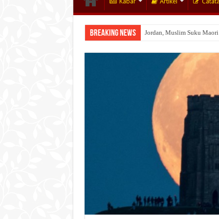
Kabar
Artikel
Catat
Breaking News
Jordan, Muslim Suku Maori
Wakaf Emas Muktamar