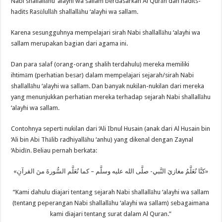
Nabi shallallāhu ‘alayhi wa sallam berdasarkan Al Qurān dan hadits-
hadits Rasūlullāh shallallāhu ‘alayhi wa sallam.
Karena sesungguhnya mempelajari sirah Nabi shallallāhu ‘alayhi wa
sallam merupakan bagian dari agama ini.
Dan para salaf (orang-orang shalih terdahulu) mereka memiliki
ihtimām (perhatian besar) dalam mempelajari sejarah/sirah Nabi
shallallāhu ‘alayhi wa sallam. Dan banyak nukilan-nukilan dari mereka
yang menunjukkan perhatian mereka terhadap sejarah Nabi shallallāhu
‘alayhi wa sallam.
Contohnya seperti nukilan dari ‘Ali Ibnul Husain (anak dari Al Husain bin
‘Ali bin Abi Thālib radhiyallāhu ‘anhu) yang dikenal dengan Zaynal
‘Abidīn. Beliau pernah berkata:
«كنَّا نُعَلَّمُ مغازيَ النَّبي- صلَّى الله عليه وسلَّم – كما نُعَلَّم السُّورةَ منَ القرآنِ»
“Kami dahulu diajari tentang sejarah Nabi shallallāhu ‘alayhi wa sallam
(tentang peperangan Nabi shallallāhu ‘alayhi wa sallam) sebagaimana
kami diajari tentang surat dalam Al Quran.”