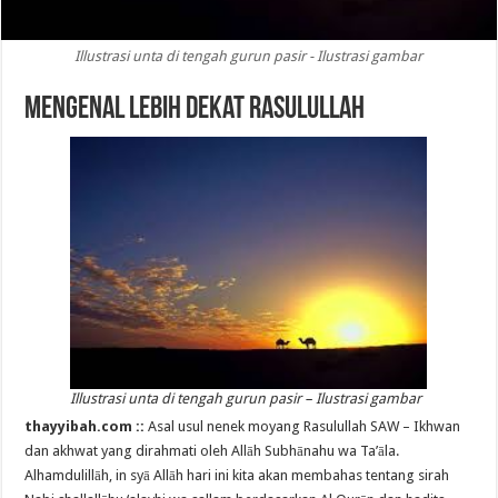
Illustrasi unta di tengah gurun pasir - Ilustrasi gambar
Mengenal Lebih Dekat Rasulullah
Illustrasi unta di tengah gurun pasir – Ilustrasi gambar
thayyibah.com ::
Asal usul nenek moyang Rasulullah SAW – Ikhwan
dan akhwat yang dirahmati oleh Allāh Subhānahu wa Ta’āla.
Alhamdulillāh, in syā Allāh hari ini kita akan membahas tentang sirah