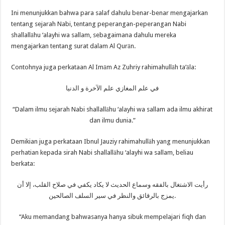
Ini menunjukkan bahwa para salaf dahulu benar-benar mengajarkan
tentang sejarah Nabi, tentang peperangan-peperangan Nabi
shallallāhu ‘alayhi wa sallam, sebagaimana dahulu mereka
mengajarkan tentang surat dalam Al Qurān.
Contohnya juga perkataan Al Imām Az Zuhriy rahimahullāh ta’āla:
في علم المغازي علم الآخرة و الدنيا
“Dalam ilmu sejarah Nabi shallallāhu ‘alayhi wa sallam ada ilmu akhirat
dan ilmu dunia.”
Demikian juga perkataan Ibnul Jauziy rahimahullāh yang menunjukkan
perhatian kepada sirah Nabi shallallāhu ‘alayhi wa sallam, beliau
berkata:
رأيت الاشتغال بالفقه وسماع الحديث لا يكاد يكفي في صلاح القلب، إلا أن
يمزج بالرقائق والنظر في سير السلف الصالحين.
“Aku memandang bahwasanya hanya sibuk mempelajari fiqh dan