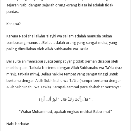
sejarah Nabi dengan sejarah orang-orang biasa ini adalah tidak
pantas.
Kenapa?
Karena Nabi shallallāhu ‘alayhi wa sallam adalah manusia bukan
sembarang manusia. Beliau adalah orang yang sangat mulia, yang
paling dimuliakan oleh Allāh Subhānahu wa Ta’āla.
Beliau telah mencapai suatu tempat yang tidak pernah dicapai oleh
makhluq lain. Tatkala bertemu dengan Allāh Subhānahu wa Ta’āla (isrā
mi’rāj), tatkala mi’rāj, Beliau naik ke tempat yang sangat tinggi untuk
bertemu dengan Allāh Subhānahu wa Ta’āla (hampir bertemu dengan
Allāh Subhānahu wa Ta’āla). Sampai-sampai para shāhabat bertanya:
هَلْ رَأَيْتَ رَبَّكَ قَالَ ” نُورٌ أَنَّى أَرَاهُ ” .
“Wahai Muhammad, apakah engkau melihat Rabb-mu?”
Nabi berkata: