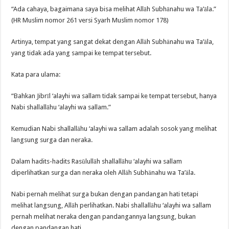
“Ada cahaya, bagaimana saya bisa melihat Allāh Subhānahu wa Ta’āla.”
(HR Muslim nomor 261 versi Syarh Muslim nomor 178)
Artinya, tempat yang sangat dekat dengan Allāh Subhānahu wa Ta’āla,
yang tidak ada yang sampai ke tempat tersebut.
Kata para ulama:
“Bahkan Jibrīl ‘alayhi wa sallam tidak sampai ke tempat tersebut, hanya
Nabi shallallāhu ‘alayhi wa sallam.”
Kemudian Nabi shallallāhu ‘alayhi wa sallam adalah sosok yang melihat
langsung surga dan neraka.
Dalam hadits-hadits Rasūlullāh shallallāhu ‘alayhi wa sallam
diperlihatkan surga dan neraka oleh Allāh Subhānahu wa Ta’āla.
Nabi pernah melihat surga bukan dengan pandangan hati tetapi
melihat langsung, Allāh perlihatkan. Nabi shallallāhu ‘alayhi wa sallam
pernah melihat neraka dengan pandangannya langsung, bukan
dengan pandangan hati.