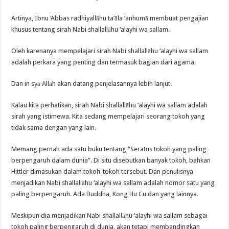
Artinya, Ibnu ‘Abbas radhiyallāhu ta’āla ‘anhumā membuat pengajian
khusus tentang sirah Nabi shallallāhu ‘alayhi wa sallam.
Oleh karenanya mempelajari sirah Nabi shallallāhu ‘alayhi wa sallam
adalah perkara yang penting dan termasuk bagian dari agama.
Dan in syā Allāh akan datang penjelasannya lebih lanjut.
Kalau kita perhatikan, sirah Nabi shallallāhu ‘alayhi wa sallam adalah
sirah yang istimewa. Kita sedang mempelajari seorang tokoh yang
tidak sama dengan yang lain.
Memang pernah ada satu buku tentang “Seratus tokoh yang paling
berpengaruh dalam dunia”. Di situ disebutkan banyak tokoh, bahkan
Hittler dimasukan dalam tokoh-tokoh tersebut. Dan penulisnya
menjadikan Nabi shallallāhu ‘alayhi wa sallam adalah nomor satu yang
paling berpengaruh. Ada Buddha, Kong Hu Cu dan yang lainnya.
Meskipun dia menjadikan Nabi shallallāhu ‘alayhi wa sallam sebagai
tokoh paling berpengaruh di dunia, akan tetapi membandingkan