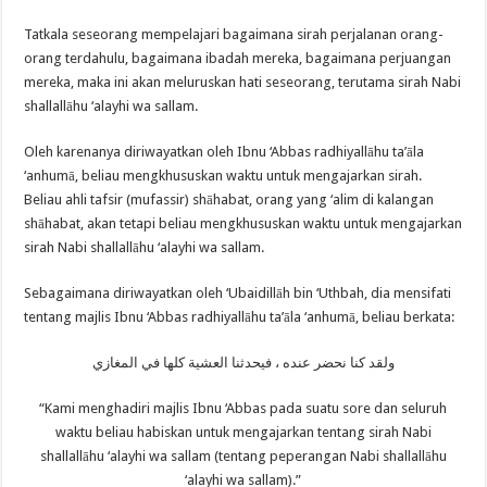
Tatkala seseorang mempelajari bagaimana sirah perjalanan orang-
orang terdahulu, bagaimana ibadah mereka, bagaimana perjuangan
mereka, maka ini akan meluruskan hati seseorang, terutama sirah Nabi
shallallāhu ‘alayhi wa sallam.
Oleh karenanya diriwayatkan oleh Ibnu ‘Abbas radhiyallāhu ta’āla
‘anhumā, beliau mengkhususkan waktu untuk mengajarkan sirah.
Beliau ahli tafsir (mufassir) shāhabat, orang yang ‘alim di kalangan
shāhabat, akan tetapi beliau mengkhususkan waktu untuk mengajarkan
sirah Nabi shallallāhu ‘alayhi wa sallam.
Sebagaimana diriwayatkan oleh ‘Ubaidillāh bin ‘Uthbah, dia mensifati
tentang majlis Ibnu ‘Abbas radhiyallāhu ta’āla ‘anhumā, beliau berkata:
ولقد كنا نحضر عنده ، فيحدثنا العشية كلها في المغازي
“Kami menghadiri majlis Ibnu ‘Abbas pada suatu sore dan seluruh
waktu beliau habiskan untuk mengajarkan tentang sirah Nabi
shallallāhu ‘alayhi wa sallam (tentang peperangan Nabi shallallāhu
‘alayhi wa sallam).”