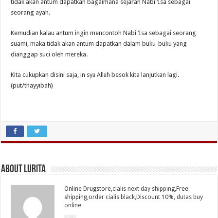
tidak akan antum dapatkan bagaimana sejarah Nabi ‘Isa sebagai
seorang ayah.
Kemudian kalau antum ingin mencontoh Nabi ‘Isa sebagai seorang
suami, maka tidak akan antum dapatkan dalam buku-buku yang
dianggap suci oleh mereka.
Kita cukupkan disini saja, in syā Allāh besok kita lanjutkan lagi.
(put/thayyibah)
About Lurita
Online Drugstore,
cialis next day shipping
,Free
shipping,
order cialis black
,Discount 10%,
dutas buy
online