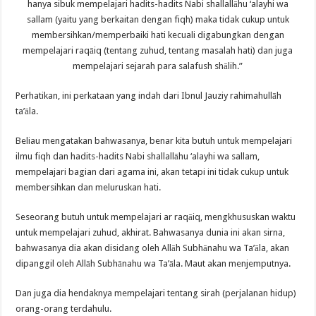
hanya sibuk mempelajari hadits-hadits Nabi shallallāhu ‘alayhi wa
sallam (yaitu yang berkaitan dengan fiqh) maka tidak cukup untuk
membersihkan/memperbaiki hati kecuali digabungkan dengan
mempelajari raqāiq (tentang zuhud, tentang masalah hati) dan juga
mempelajari sejarah para salafush shālih.”
Perhatikan, ini perkataan yang indah dari Ibnul Jauziy rahimahullāh
ta’āla.
Beliau mengatakan bahwasanya, benar kita butuh untuk mempelajari
ilmu fiqh dan hadits-hadits Nabi shallallāhu ‘alayhi wa sallam,
mempelajari bagian dari agama ini, akan tetapi ini tidak cukup untuk
membersihkan dan meluruskan hati.
Seseorang butuh untuk mempelajari ar raqāiq, mengkhususkan waktu
untuk mempelajari zuhud, akhirat. Bahwasanya dunia ini akan sirna,
bahwasanya dia akan disidang oleh Allāh Subhānahu wa Ta’āla, akan
dipanggil oleh Allāh Subhānahu wa Ta’āla. Maut akan menjemputnya.
Dan juga dia hendaknya mempelajari tentang sirah (perjalanan hidup)
orang-orang terdahulu.