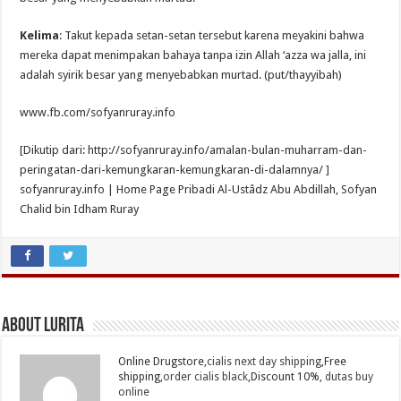
Kelima
: Takut kepada setan-setan tersebut karena meyakini bahwa
mereka dapat menimpakan bahaya tanpa izin Allah ‘azza wa jalla, ini
adalah syirik besar yang menyebabkan murtad. (put/thayyibah)
www.fb.com/sofyanruray.info
[Dikutip dari: http://sofyanruray.info/amalan-bulan-muharram-dan-
peringatan-dari-kemungkaran-kemungkaran-di-dalamnya/ ]
sofyanruray.info | Home Page Pribadi Al-Ustâdz Abu Abdillah, Sofyan
Chalid bin Idham Ruray
About Lurita
Online Drugstore,
cialis next day shipping
,Free
shipping,
order cialis black
,Discount 10%,
dutas buy
online