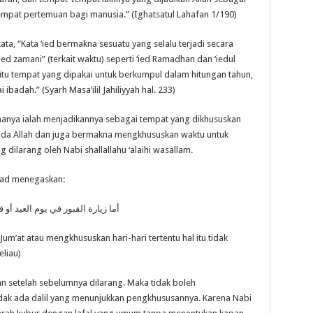
empat pertemuan bagi manusia.” (Ighatsatul Lahafan 1/190)
ata, “Kata ‘ied bermakna sesuatu yang selalu terjadi secara
ed zamani” (terkait waktu) seperti ‘ied Ramadhan dan ‘iedul
yaitu tempat yang dipakai untuk berkumpul dalam hitungan tahun,
ibadah.” (Syarh Masa’ilil Jahiliyyah hal. 233)
anya ialah menjadikannya sebagai tempat yang dikhususkan
ada Allah dan juga bermakna mengkhususkan waktu untuk
dilarang oleh Nabi shallallahu ‘alaihi wasallam.
bbad menegaskan:
أما زيارة القبور في يوم العيد أ
 Jum’at atau mengkhususkan hari-hari tertentu hal itu tidak
liau)
an setelah sebelumnya dilarang. Maka tidak boleh
idak ada dalil yang menunjukkan pengkhususannya. Karena Nabi