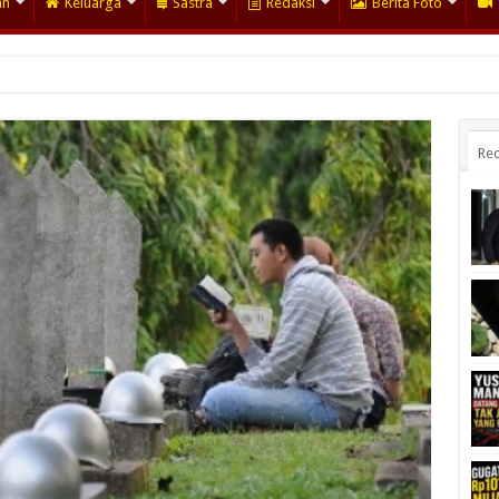
an
Keluarga
Sastra
Redaksi
Berita Foto
Rec