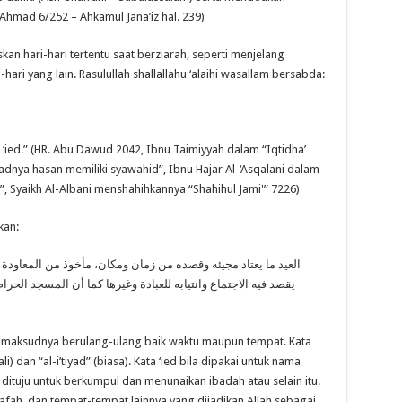
Ahmad 6/252 – Ahkamul Jana’iz hal. 239)
an hari-hari tertentu saat berziarah, seperti menjelang
hari yang lain. Rasulullah shallallahu ‘alaihi wasallam bersabda:
 ‘ied.” (HR. Abu Dawud 2042, Ibnu Taimiyyah dalam “Iqtidha’
adnya hasan memiliki syawahid”, Ibnu Hajar Al-‘Asqalani dalam
”, Syaikh Al-Albani menshahihkannya “Shahihul Jami'” 7226)
kan:
العيد ما يعتاد مجيئه وقصده من زمان ومكان، مأخوذ من المعاودة وا
يقصد فيه الاجتماع وانتيابه للعبادة وغيرها كما أن المسجد الحرا
n maksudnya berulang-ulang baik waktu maupun tempat. Kata
) dan “al-i’tiyad” (biasa). Kata ‘ied bila dipakai untuk nama
tuju untuk berkumpul dan menunaikan ibadah atau selain itu.
rafah, dan tempat-tempat lainnya yang dijadikan Allah sebagai