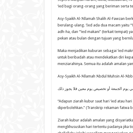
‘ied bagi orang-orang yang beriman serta t
Asy-Syaikh Al-‘Allamah Shalih Al-Fawzan berk
berulang-ulang. ‘Ied ada dua macam yaitu “‘i
adh-ha, dan “‘ied makani” (terkait tempat) 
pekan atau bulan dengan tujuan yang bernilai 
Maka menjadikan kuburan sebagai ‘ied makn
untuk beribadah atau mendekatkan diri kep
menziarahinya. Semua itu adalah amalan yang 
Asy-Syaikh Al-‘Allamah ‘Abdul Muhsin Al-‘A
و في يوم الجمعة أو تخصيص يوم معين فلا يجوز ذلك
“Adapun ziarah kubur saat hari ‘ied atau hari
diperbolehkan.” (Transkrip rekaman fatwa be
Ziarah kubur adalah amalan yang disyariatk
mengkhususkan hari tertentu padanya jika t