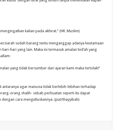
ziarah kubur dengan lafal yang umum tanpa menentukan kapan
 mengingatkan kalian pada akhirat.” (HR. Muslim)
 berziarah sudah barang tentu menganggap adanya keutamaan
hari-hari yang lain. Maka ini termasuk amalan bid’ah yang
sallam:
lan yang tidak bersumber dari ajaran kami maka tertolak!”
 antaranya agar manusia tidak berlebih-lebihan terhadap
rang-orang shalih- sebab perbuatan seperti itu dapat
 dengan cara mengultuskannya. (put/thayyibah)