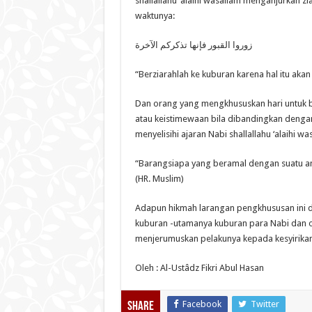
shallallahu ‘alaihi wasallam menganjurkan 
waktunya:
زوروا القبور فإنها تذكركم الآخرة
“Berziarahlah ke kuburan karena hal itu akan
Dan orang yang mengkhususkan hari untuk
atau keistimewaan bila dibandingkan dengan 
menyelisihi ajaran Nabi shallallahu ‘alaihi wa
“Barangsiapa yang beramal dengan suatu ama
(HR. Muslim)
Adapun hikmah larangan pengkhususan ini di
kuburan -utamanya kuburan para Nabi dan o
menjerumuskan pelakunya kepada kesyirikan
Oleh : Al-Ustâdz Fikri Abul Hasan
Facebook
Twitter
Share