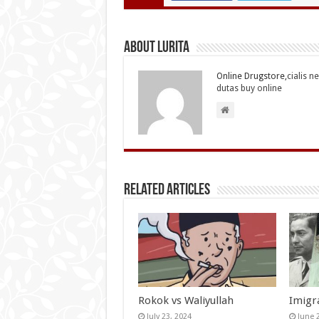
About Lurita
Online Drugstore,
cialis n
dutas buy online
Related Articles
Rokok vs Waliyullah
Imigr
July 23, 2024
June 