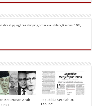
ext day shipping
,Free shipping,
order cialis black
,Discount 10%,
an Keturunan Arab
Republika Setelah 30
Tahun*
27, 2023