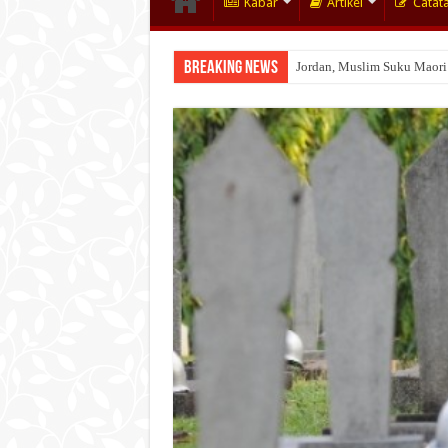
Kabar
Artikel
Catat
Breaking News
Jordan, Muslim Suku Maori
Wakaf Emas Muktamar