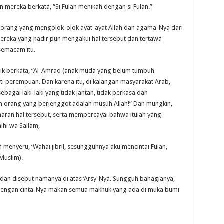
mereka berkata, “Si Fulan menikah dengan si Fulan.”
g-orang yang mengolok-olok ayat-ayat Allah dan agama-Nya dari
mereka yang hadir pun mengakui hal tersebut dan tertawa
semacam itu.
ik berkata, “Al-Amrad (anak muda yang belum tumbuh
i perempuan. Dan karena itu, di kalangan masyarakat Arab,
sebagai laki-laki yang tidak jantan, tidak perkasa dan
an orang yang berjenggot adalah musuh Allah!” Dan mungkin,
an hal tersebut, serta mempercayai bahwa itulah yang
ihi wa Sallam,
 menyeru, ‘Wahai jibril, sesungguhnya aku mencintai Fulan,
 Muslim).
T, dan disebut namanya di atas ‘Arsy-Nya. Sungguh bahagianya,
a dengan cinta-Nya makan semua makhuk yang ada di muka bumi