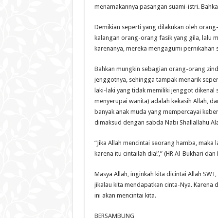
menamakannya pasangan suami-istri. Bahkan 
Demikian seperti yang dilakukan oleh oran
kalangan orang-orang fasik yang gila, lalu 
karenanya, mereka mengagumi pernikahan 
Bahkan mungkin sebagian orang-orang zind
jenggotnya, sehingga tampak menarik sepert
laki-laki yang tidak memiliki jenggot dikenal 
menyerupai wanita) adalah kekasih Allah, d
banyak anak muda yang mempercayai kebenar
dimaksud dengan sabda Nabi Shallallahu Ala
“Jika Allah mencintai seorang hamba, maka la
karena itu cintailah dia!’,” (HR Al-Bukhari dan
Masya Allah, inginkah kita dicintai Allah SW
jikalau kita mendapatkan cinta-Nya. Karen
ini akan mencintai kita.
BERSAMBUNG