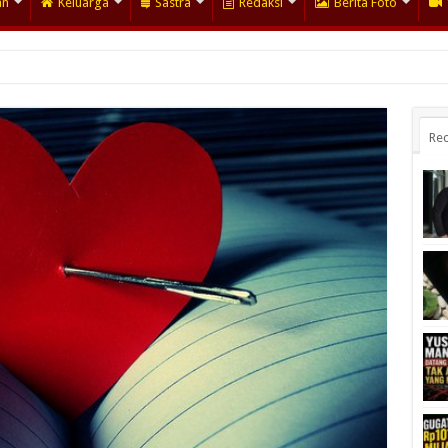
an
Keluarga
Sastra
Redaksi
Berita Foto
Rec