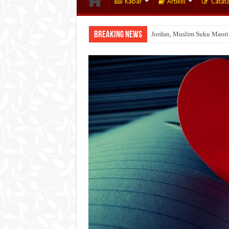
Kabar
Artikel
Catat
Breaking News
Jordan, Muslim Suku Maori
Wakaf Emas Muktamar