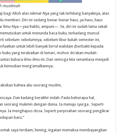
rah muslimah
ji bagi Alloh atas nikmat-Nya yang tak terhitung banyaknya, atas
alu memberi. Diri ini sedang benar-benar haus, ya haus, haus
ba ‘ilmu-Nya—yaa Rabbi, ampuni—. Ya, diri ini sudah lama sekali
ka memutuskan untuk menunda baca buku, terkadang muncul
rti sebelum-sebelumnya, sebelum libur kuliah semester ini,
nfaatkan untuk lebih banyak birrul walidain (berbakti kepada
-buku yang terabaikan di lemari, mohon do’akan mudah-
untas kubaca ilmu-ilmu ini. Dan semoga kita senantiasa menjadi
ntuk kemudian meng’amalkannya.
m Saksikan bahwa aku seorang muslim,
scaya. Dan kadang berakhir indah. Pada beberapa hal,
ahan seorang mukmin dengan dunia. Ia menuju syurga. Seperti
nya. Ia menghapus dosa. Seperti perpisahan seorang pengikrar
hidupan baru.”
tu, sontak saya terdiam, hening, ingatan memaksa membayangkan