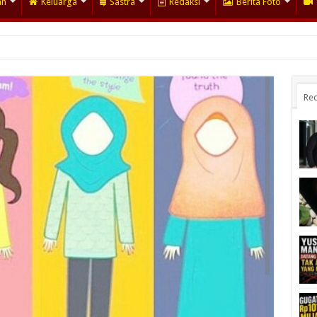
an
Keluarga
Sastra
Redaksi
Berita Foto
Rec