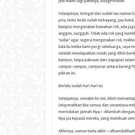
jadi males lagi pakenya, astaghfirullah.
Selanjutnya, teringat dan sudah tau namun 
pria, tentu Anda sudah terbayang, yaa betul
kampus mengenakan bawahan rok, ada juga
anggun, sungguh. Tidak ada rok yang kumiliki
‘sadar’ agar segera mengenakan rok, maklum
kala itu ketika kami pergi sekeluarga, saya 
setelah mendapatkan rezeki yang Alloh beri
kampus, tanpa paksaan dari siapapun selain
campur-campur, campuran antara kurang P
pikiran ini.
Berlalu sudah hari-hari itu
Selanjutnya, semakin ke sini, Alloh memanta
istiqomahkan kita semua dan senantiasa m
merindukan Jannah-Nya—ditambah dengan ke
Nya jua kepada mereka, yang membuat semang
Akhirnya, namun tiada akhir—alhamdulillaa