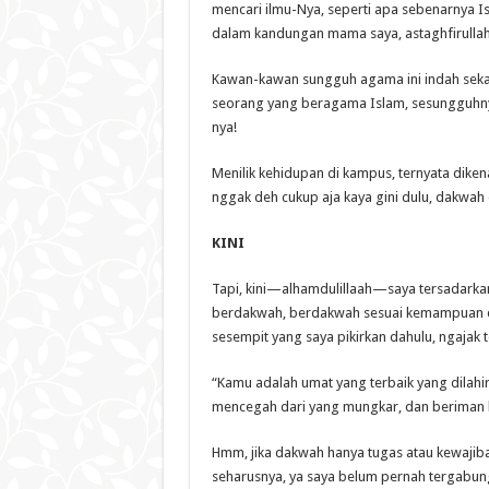
mencari ilmu-Nya, seperti apa sebenarnya I
dalam kandungan mama saya, astaghfirullah
Kawan-kawan sungguh agama ini indah sekal
seorang yang beragama Islam, sesungguhny
nya!
Menilik kehidupan di kampus, ternyata dikena
nggak deh cukup aja kaya gini dulu, dakwah
KINI
Tapi, kini—alhamdulillaah—saya tersadarkan
berdakwah, berdakwah sesuai kemampuan 
sesempit yang saya pikirkan dahulu, ngajak 
“Kamu adalah umat yang terbaik yang dilah
mencegah dari yang mungkar, dan beriman k
Hmm, jika dakwah hanya tugas atau kewajiba
seharusnya, ya saya belum pernah tergabung