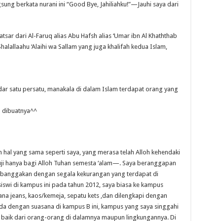
ung berkata nurani ini “Good Bye, Jahiliahku!”—Jauhi saya dari
tsar dari Al-Faruq alias Abu Hafsh alias ‘Umar ibn Al Khaththab
llaahu ‘Alaihi wa Sallam yang juga khalifah kedua Islam,
ar satu persatu, manakala di dalam Islam terdapat orang yang
a dibuatnya^^
hal yang sama seperti saya, yang merasa telah Alloh kehendaki
ji hanya bagi Alloh Tuhan semesta ‘alam—. Saya beranggapan
aya banggakan dengan segala kekurangan yang terdapat di
iswi di kampus ini pada tahun 2012, saya biasa ke kampus
a jeans, kaos/kemeja, sepatu kets ,dan dilengkapi dengan
da dengan suasana di kampus B ini, kampus yang saya singgahi
t, baik dari orang-orang di dalamnya maupun lingkungannya. Di