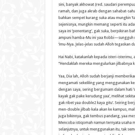
sini, banyak akhowat (red. saudari peremp
ramah, dan juga akrab dengan sahabat-sahab
bahkan sempet kurang suka atau mungkin ‘tak
sejenisnya, mungkin memang seperti itu ada
saya ini ‘penentang’, gak suka, berpikiran
ampuni hamba-Mu ini yaa Robbi—sungguh mas
‘imu-Nya. Jelas-jelas sudah Alloh tegaskan d
Hai Nabi, katakanlah kepada isteri-isterimu
“Hendaklah mereka mengulurkan jilbabnya ke
Yaa, Dia lah, Alloh sudah berjanji memberik
mengamati sekeliling yang menggunakan k
dengan saya, sering bergumam dalam hati ‘c
kayak gak pake kerudung yaa’, melihat seki
gak ribet yaa double2 kaya gitu’. Seiring b
men-double jilbab kala akan ke kampus, mal
juga bikinnya, gak tembus pandang, yaa mesk
Mencoba istiqomah namun ternyata usaha ma
selanjutnya, untuk menggunakan itu, tak sem