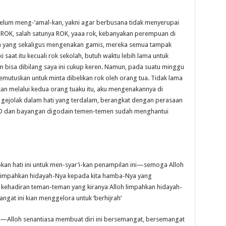
belum meng-’amal-kan, yakni agar berbusana tidak menyerupai
, ROK, salah satunya ROK, yaaa rok, kebanyakan perempuan di
 yang sekaligus mengenakan gamis, mereka semua tampak
 saat itu kecuali rok sekolah, butuh waktu lebih lama untuk
 bisa dibilang saya ini cukup keren. Namun, pada suatu minggu
memutuskan untuk minta dibelikan rok oleh orang tua. Tidak lama
kan melalui kedua orang tuaku itu, aku mengenakannya di
 gejolak dalam hati yang terdalam, berangkat dengan perasaan
D dan bayangan digodain temen-temen sudah menghantui
pkan hati ini untuk men-syar’i-kan penampilan ini—semoga Alloh
elimpahkan hidayah-Nya kepada kita hamba-Nya yang
hadiran teman-teman yang kiranya Alloh limpahkan hidayah-
at ini kian menggelora untuk ‘berhijrah’
h—Alloh senantiasa membuat diri ini bersemangat, bersemangat