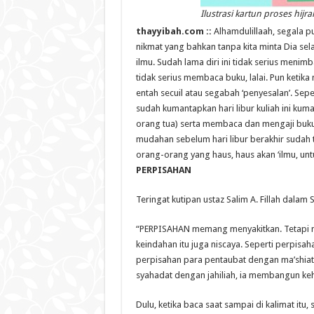
Ilustrasi kartun proses hij
thayyibah.com ::
Alhamdulillaah, segala pu
nikmat yang bahkan tanpa kita minta Dia sel
ilmu. Sudah lama diri ini tidak serius menim
tidak serius membaca buku, lalai. Pun keti
entah secuil atau segabah ‘penyesalan’. Sepe
sudah kumantapkan hari libur kuliah ini kuma
orang tua) serta membaca dan mengaji buku
mudahan sebelum hari libur berakhir sudah t
orang-orang yang haus, haus akan ‘ilmu, u
PERPISAHAN
Teringat kutipan ustaz Salim A. Fillah dala
“PERPISAHAN memang menyakitkan. Tetapi ni
keindahan itu juga niscaya. Seperti perpis
perpisahan para pentaubat dengan ma’shiat
syahadat dengan jahiliah, ia membangun ke
Dulu, ketika baca saat sampai di kalimat i