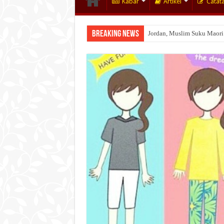
Kabar
Artikel
Catat
Breaking News
Jordan, Muslim Suku Maori
Wakaf Emas Muktamar