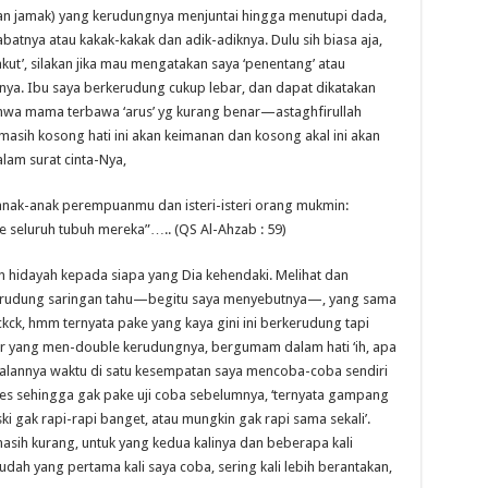
uan jamak) yang kerudungnya menjuntai hingga menutupi dada,
atnya atau kakak-kakak dan adik-adiknya. Dulu sih biasa aja,
ut’, silakan jika mau mengatakan saya ‘penentang’ atau
nya. Ibu saya berkerudung cukup lebar, dan dapat dikatakan
 bahwa mama terbawa ‘arus’ yg kurang benar—astaghfirullah
ih kosong hati ini akan keimanan dan kosong akal ini akan
alam surat cinta-Nya,
, anak-anak perempuanmu dan isteri-isteri orang mukmin:
 seluruh tubuh mereka”….. (QS Al-Ahzab : 59)
an hidayah kepada siapa yang Dia kehendaki. Melihat dan
erudung saringan tahu—begitu saya menyebutnya—, yang sama
kck, hmm ternyata pake yang kaya gini ini berkerudung tapi
tar yang men-double kerudungnya, bergumam dalam hati ‘ih, apa
erjalannya waktu di satu kesempatan saya mencoba-coba sendiri
es sehingga gak pake uji coba sebelumnya, ‘ternyata gampang
i gak rapi-rapi banget, atau mungkin gak rapi sama sekali’.
sih kurang, untuk yang kedua kalinya dan beberapa kali
udah yang pertama kali saya coba, sering kali lebih berantakan,