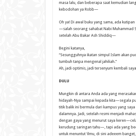
masa lalu, dan beberapa saat kemudian langs
kebodohan ya Robb—
Oh ya! Di awal buku yang sama, ada kutipan a
—salah seorang sahabat Nabi Muhammad Shala
setelah Abu Bakar Ash Shiddiq—
Begini katanya,
“Sesungguhnya ikatan simpul Islam akan pud
tumbuh tanpa mengenal jahiliah.”
Ah, jadi optimis, jadi tersenyum kembali say
DULU
Mungkin di antara Anda ada yang merasakan 
hidayah-Nya sampai kepada kita—segala pu
titik balik ini bermula dari kampus yang s
dalamnya. Jadi, setelah resmi menjadi mahas
dengan gaya yang menurut saya keren—celan
kerudung saringan tahu—, tapi ada yang be
untuk menuntut ‘ilmu, di sini adeeem bange