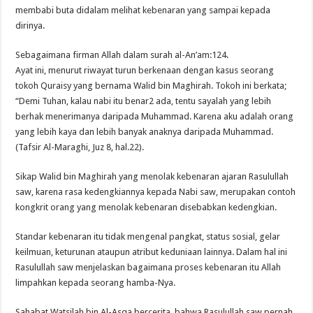
membabi buta didalam melihat kebenaran yang sampai kepada
dirinya.
Sebagaimana firman Allah dalam surah al-An’am:124.
Ayat ini, menurut riwayat turun berkenaan dengan kasus seorang
tokoh Quraisy yang bernama Walid bin Maghirah. Tokoh ini berkata;
“Demi Tuhan, kalau nabi itu benar2 ada, tentu sayalah yang lebih
berhak menerimanya daripada Muhammad. Karena aku adalah orang
yang lebih kaya dan lebih banyak anaknya daripada Muhammad.
(Tafsir Al-Maraghi, Juz 8, hal.22).
Sikap Walid bin Maghirah yang menolak kebenaran ajaran Rasulullah
saw, karena rasa kedengkiannya kepada Nabi saw, merupakan contoh
kongkrit orang yang menolak kebenaran disebabkan kedengkian.
Standar kebenaran itu tidak mengenal pangkat, status sosial, gelar
keilmuan, keturunan ataupun atribut keduniaan lainnya. Dalam hal ini
Rasulullah saw menjelaskan bagaimana proses kebenaran itu Allah
limpahkan kepada seorang hamba-Nya.
Sahabat Watsilah bin Al-Asqa bercerita, bahwa Rasulullah saw pernah