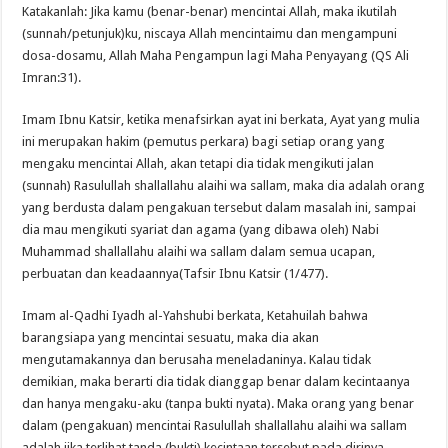
Katakanlah: Jika kamu (benar-benar) mencintai Allah, maka ikutilah
(sunnah/petunjuk)ku, niscaya Allah mencintaimu dan mengampuni
dosa-dosamu, Allah Maha Pengampun lagi Maha Penyayang (QS Ali
Imran:31).
Imam Ibnu Katsir, ketika menafsirkan ayat ini berkata, Ayat yang mulia
ini merupakan hakim (pemutus perkara) bagi setiap orang yang
mengaku mencintai Allah, akan tetapi dia tidak mengikuti jalan
(sunnah) Rasulullah shallallahu alaihi wa sallam, maka dia adalah orang
yang berdusta dalam pengakuan tersebut dalam masalah ini, sampai
dia mau mengikuti syariat dan agama (yang dibawa oleh) Nabi
Muhammad shallallahu alaihi wa sallam dalam semua ucapan,
perbuatan dan keadaannya(Tafsir Ibnu Katsir (1/477).
Imam al-Qadhi Iyadh al-Yahshubi berkata, Ketahuilah bahwa
barangsiapa yang mencintai sesuatu, maka dia akan
mengutamakannya dan berusaha meneladaninya. Kalau tidak
demikian, maka berarti dia tidak dianggap benar dalam kecintaanya
dan hanya mengaku-aku (tanpa bukti nyata). Maka orang yang benar
dalam (pengakuan) mencintai Rasulullah shallallahu alaihi wa sallam
adalah jika terlihat tanda (bukti) kecintaan tersebut pada dirinya.