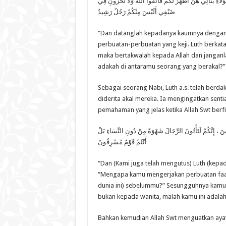
ُلَاءِ بَنَاتِي هُنَّ أَطْهَرُ لَكُمْ فَاتَّقُوا اللَّهَ وَلَا تُخْزُونِ فِي
ضَيْفِي أَلَيْسَ مِنْكُمْ رَجُلٌ رَشِيدٌ
“Dan datanglah kepadanya kaumnya dengan 
perbuatan-perbuatan yang keji. Luth berkata:
maka bertakwalah kepada Allah dan janganl
adakah di antaramu seorang yang berakal?” 
Sebagai seorang Nabi, Luth a.s. telah ber
diderita akal mereka. Ia mengingatkan senti
pemahaman yang jelas ketika Allah Swt berf
ينَ ، إِنَّكُمْ لَتَأْتُونَ الرِّجَالَ شَهْوَةً مِنْ دُونِ النِّسَاءِ بَلْ
أَنْتُمْ قَوْمٌ مُسْرِفُونَ
“Dan (Kami juga telah mengutus) Luth (kepad
“Mengapa kamu mengerjakan perbuatan faahi
dunia ini) sebelummu?” Sesungguhnya kamu 
bukan kepada wanita, malah kamu ini adalah 
Bahkan kemudian Allah Swt menguatkan ayat