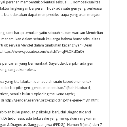
ai peranan membentuk orientasi seksual … Homoseksualitas
-faktor lingkungan berperan. Tidak ada satu gen yang berkuasa
kita tidak akan dapat memprediksi siapa yang akan menjadi
yang kami harap temukan yaitu sebuah hukum warisan Mendelian
nah menemukan dalam sebuah keluarga bahwa homoseksualitas
erti observasi Mendel dalam tumbuhan kacangnya.” (Dean
ik: https://www.youtube.com/watch?v=qJVkOKslXnQ)
 pencarian yang bermanfaat. Saya tidak berpikir ada gen
yang sangat kompleks.
 yang kita lakukan, dan adalah suatu kebodohan untuk
a tidak berpikir gen-gen itu menentukan.” (Ruth Hubbard,
ics”, penulis buku “Exploding the Gene Myth”).
i http://gender.eserver.org/exploding-the-gene-myth.html)
erbitkan buku panduan psikologi berjudul Diagnostic and
SM). Di Indonesia, ada buku saku yang merupakan rangkuman
n & Diagnosis Gangguan Jiwa (PPDGJ). Namun 5 (lima) dari 7