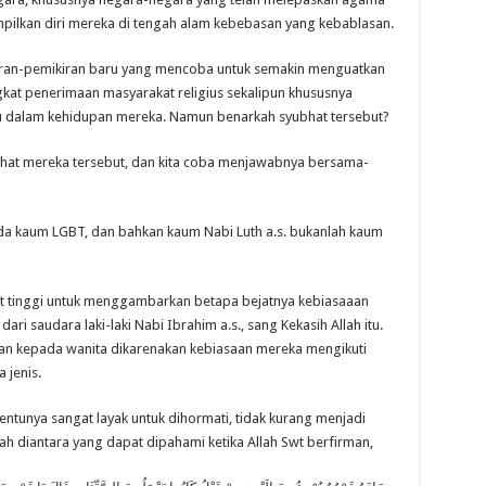
mpilkan diri mereka di tengah alam kebebasan yang kebablasan.
iran-pemikiran baru yang mencoba untuk semakin menguatkan
gkat penerimaan masyarakat religius sekalipun khususnya
u dalam kehidupan mereka. Namun benarkah syubhat tersebut?
ubhat mereka tersebut, dan kita coba menjawabnya bersama-
ada kaum LGBT, dan bahkan kaum Nabi Luth a.s. bukanlah kaum
 tinggi untuk menggambarkan betapa bejatnya kebiasaaan
dari saudara laki-laki Nabi Ibrahim a.s., sang Kekasih Allah itu.
rikan kepada wanita dikarenakan kebiasaan mereka mengikuti
 jenis.
entunya sangat layak untuk dihormati, tidak kurang menjadi
lah diantara yang dapat dipahami ketika Allah Swt berfirman,