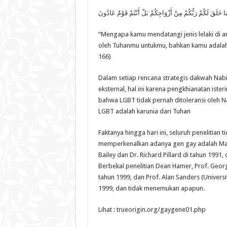
َا خَلَقَ لَكُمْ رَبُّكُمْ مِنْ أَزْوَاجِكُمْ بَلْ أَنْتُمْ قَوْمٌ عَادُونَ
“Mengapa kamu mendatangi jenis lelaki di ant
oleh Tuhanmu untukmu, bahkan kamu adalah 
166)
Dalam setiap rencana strategis dakwah Nabi L
eksternal, hal ini karena pengkhianatan iste
bahwa LGBT tidak pernah ditoleransi oleh Nab
LGBT adalah karunia dari Tuhan
Faktanya hingga hari ini, seluruh penelitian
memperkenalkan adanya gen gay adalah Magn
Bailey dan Dr. Richard Pillard di tahun 1991
Berbekal penelitian Dean Hamer, Prof. Georg
tahun 1999, dan Prof. Alan Sanders (Universi
1999, dan tidak menemukan apapun.
Lihat : trueorigin.org/gaygene01.php