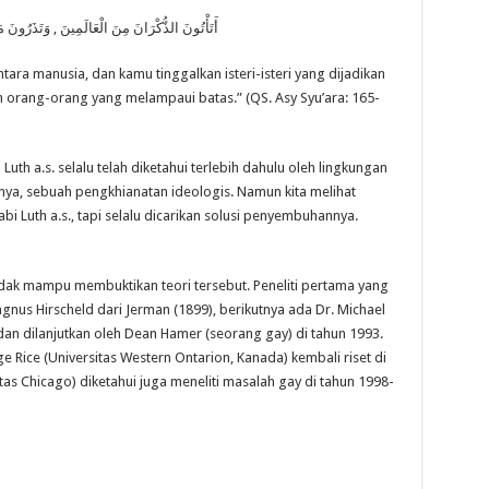
أَتَأْتُونَ الذُّكْرَانَ مِنَ الْعَالَمِينَ , وَتَذَرُونَ م
ara manusia, dan kamu tinggalkan isteri-isteri yang dijadikan
orang-orang yang melampaui batas.” (QS. Asy Syu’ara: 165-
uth a.s. selalu telah diketahui terlebih dahulu oleh lingkungan
rinya, sebuah pengkhianatan ideologis. Namun kita melihat
i Luth a.s., tapi selalu dicarikan solusi penyembuhannya.
 tidak mampu membuktikan teori tersebut. Peneliti pertama yang
us Hirscheld dari Jerman (1899), berikutnya ada Dr. Michael
, dan dilanjutkan oleh Dean Hamer (seorang gay) di tahun 1993.
e Rice (Universitas Western Ontarion, Kanada) kembali riset di
tas Chicago) diketahui juga meneliti masalah gay di tahun 1998-