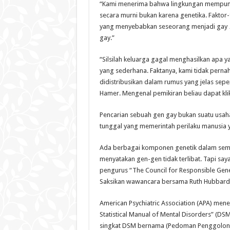
“Kami menerima bahwa lingkungan mempuny
secara murni bukan karena genetika. Faktor
yang menyebabkan seseorang menjadi gay … 
gay.”
“Silsilah keluarga gagal menghasilkan apa 
yang sederhana. Faktanya, kami tidak per
didistribusikan dalam rumus yang jelas sep
Hamer. Mengenal pemikiran beliau dapat kl
Pencarian sebuah gen gay bukan suatu usaha
tunggal yang memerintah perilaku manusia 
Ada berbagai komponen genetik dalam semua
menyatakan gen-gen tidak terlibat. Tapi say
pengurus “The Council for Responsible Genet
Saksikan wawancara bersama Ruth Hubbard d
American Psychiatric Association (APA) men
Statistical Manual of Mental Disorders” (D
singkat DSM bernama (Pedoman Penggolonga