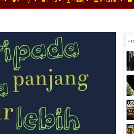
an
Keluarga
Sastra
Redaksi
Berita Foto
Rec