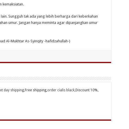
m kemaksiatan.
 lain. Sungguh tak ada yang lebih berharga dari keberkahan
kahan umur. Jangan hanya meminta agar dipanjangkan umur
 Al-Mukhtar As-Syinqity -hafidzahullah-)
ext day shipping
,Free shipping,
order cialis black
,Discount 10%,