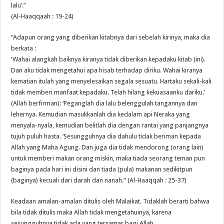
lalu’.”
(Al-Haaqqaah : 19-24)
“Adapun orang yang diberikan kitabnya dari sebelah kirinya, maka dia
berkata :
‘Wahai alangkah baiknya kiranya tidak diberikan kepadaku kitab (ini).
Dan aku tidak mengetahui apa hisab terhadap diriku. Wahai kiranya
kematian itulah yang menyelesaikan segala sesuatu. Hartaku sekali-kali
tidak memberi manfaat kepadaku. Telah hilang kekuasaanku dariku.’
(Allah berfirman): ‘Peganglah dia lalu belenggulah tangannya dan
lehernya. Kemudian masukkanlah dia kedalam api Neraka yang
menyala-nyala, kemudian belitlah dia dengan rantai yang panjangnya
tujuh puluh hasta. ‘Sesungguhnya dia dahulu tidak beriman kepada
Allah yang Maha Agung. Dan juga dia tidak mendorong (orang lain)
untuk memberi makan orang miskin, maka tiada seorang teman pun
baginya pada hari ini disini dan tiada (pula) makanan sedikitpun
(baginya) kecuali dari darah dan nanah.” (Al-Haaqqah : 25-37)
Keadaan amalan-amalan ditulis oleh Malaikat. Tidaklah berarti bahwa
bila tidak ditulis maka Allah tidak mengetahuinya, karena
sesungguhnya tidak ada yang tersamar bagi Allah.