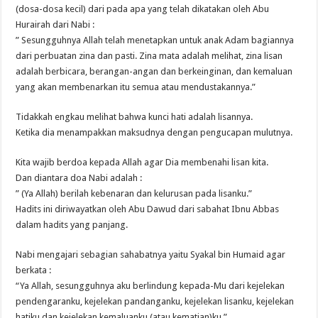
(dosa-dosa kecil) dari pada apa yang telah dikatakan oleh Abu
Hurairah dari Nabi :
” Sesungguhnya Allah telah menetapkan untuk anak Adam bagiannya
dari perbuatan zina dan pasti. Zina mata adalah melihat, zina lisan
adalah berbicara, berangan-angan dan berkeinginan, dan kemaluan
yang akan membenarkan itu semua atau mendustakannya.”
Tidakkah engkau melihat bahwa kunci hati adalah lisannya.
Ketika dia menampakkan maksudnya dengan pengucapan mulutnya.
Kita wajib berdoa kepada Allah agar Dia membenahi lisan kita.
Dan diantara doa Nabi adalah :
” (Ya Allah) berilah kebenaran dan kelurusan pada lisanku.”
Hadits ini diriwayatkan oleh Abu Dawud dari sabahat Ibnu Abbas
dalam hadits yang panjang.
Nabi mengajari sebagian sahabatnya yaitu Syakal bin Humaid agar
berkata :
“Ya Allah, sesungguhnya aku berlindung kepada-Mu dari kejelekan
pendengaranku, kejelekan pandanganku, kejelekan lisanku, kejelekan
hatiku dan kejelekan kemaluanku (atau kematian)ku.”