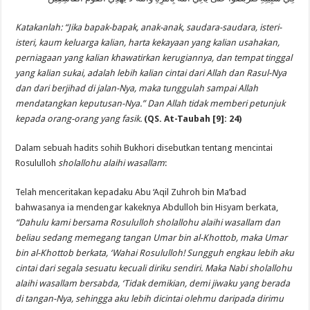
Katakanlah: “Jika bapak-bapak, anak-anak, saudara-saudara, isteri-
isteri, kaum keluarga kalian, harta kekayaan yang kalian usahakan,
perniagaan yang kalian khawatirkan kerugiannya, dan tempat tinggal
yang kalian sukai, adalah lebih kalian cintai dari Allah dan Rasul-Nya
dan dari berjihad di jalan-Nya, maka tunggulah sampai Allah
mendatangkan keputusan-Nya.” Dan Allah tidak memberi petunjuk
kepada orang-orang yang fasik.
(QS. At-Taubah [9]: 24)
Dalam sebuah hadits sohih Bukhori disebutkan tentang mencintai
Rosululloh
sholallohu alaihi wasallam
:
Telah menceritakan kepadaku Abu ‘Aqil Zuhroh bin Ma’bad
bahwasanya ia mendengar kakeknya Abdulloh bin Hisyam berkata,
“Dahulu kami bersama Rosululloh sholallohu alaihi wasallam dan
beliau sedang memegang tangan Umar bin al-Khottob, maka Umar
bin al-Khottob berkata, ‘Wahai Rosululloh! Sungguh engkau lebih aku
cintai dari segala sesuatu kecuali diriku sendiri. Maka Nabi sholallohu
alaihi wasallam bersabda, ‘Tidak demikian, demi jiwaku yang berada
di tangan-Nya, sehingga aku lebih dicintai olehmu daripada dirimu