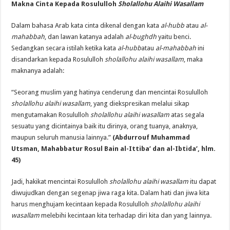
Makna Cinta Kepada Rosululloh
Sholallohu Alaihi Wasallam
Dalam bahasa Arab kata cinta dikenal dengan kata
al-hubb
atau
al-
mahabbah
, dan lawan katanya adalah
al-bughdh
yaitu benci.
Sedangkan secara istilah ketika kata
al-hubb
atau
al-mahabbah
ini
disandarkan kepada Rosululloh
sholallohu alaihi wasallam
, maka
maknanya adalah:
“Seorang muslim yang hatinya cenderung dan mencintai Rosululloh
sholallohu alaihi wasallam
, yang diekspresikan melalui sikap
mengutamakan Rosululloh
sholallohu alaihi wasallam
atas segala
sesuatu yang dicintainya baik itu dirinya, orang tuanya, anaknya,
maupun seluruh manusia lainnya.”
(Abdurrouf Muhammad
Utsman, Mahabbatur Rosul Bain al-Ittiba’ dan al-Ibtida’, hlm.
45)
Jadi, hakikat mencintai Rosululloh
sholallohu alaihi wasallam
itu dapat
diwujudkan dengan segenap jiwa raga kita. Dalam hati dan jiwa kita
harus menghujam kecintaan kepada Rosululloh
sholallohu alaihi
wasallam
melebihi kecintaan kita terhadap diri kita dan yang lainnya.