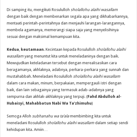
Di samping itu, mengikuti Rosululloh
sholallohu alaihi wasallam
dengan baik dengan membenarkan segala apa yang dikhabarkannya,
mentaati perintah-perintahnya dan menjauhi larangan-larangannya,
membela agamanya, memerangi siapa saja yang menyelisihinya
sesuai dengan maksimal kemampuan kita.
Kedua
,
keutamaan
. Kecintaan kepada Rosululloh
sholallohu alaihi
wasallam
yang menuntut kita untuk meneladaninya dengan baik.
Mewujudkan keteladanan tersebut dengan merealisasikan cara
beragamanya, akhlaknya, adabnya, perkara-perkara yang sunnah dan
mustahabbah. Meneladani Rosululloh
sholallohu alaihi wasallam
dalam cara makan, minum, berpakaian, mempergauli istri dengan
baik, dan lain sebagainya yang termasuk adab-adabnya yang
sempurna dan akhlak-akhlaknya yang terpuji. (
Fahd Abdulloh al-
Hubaisyi, Mahabbatun Nabi Wa Ta’zhimuhu
)
Semoga Alloh
subhanahu wa ta’ala
membimbing kita untuk
meneladani Rosululloh
sholallohu alaihi wasallam
dalam setiap sendi
kehidupan kita. Amiin…