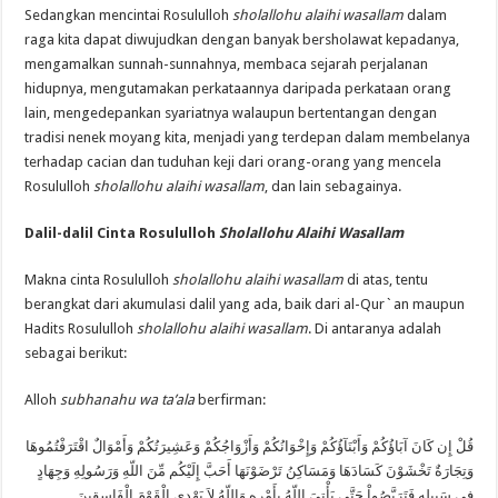
Sedangkan mencintai Rosululloh
sholallohu alaihi wasallam
dalam
raga kita dapat diwujudkan dengan banyak bersholawat kepadanya,
mengamalkan sunnah-sunnahnya, membaca sejarah perjalanan
hidupnya, mengutamakan perkataannya daripada perkataan orang
lain, mengedepankan syariatnya walaupun bertentangan dengan
tradisi nenek moyang kita, menjadi yang terdepan dalam membelanya
terhadap cacian dan tuduhan keji dari orang-orang yang mencela
Rosululloh
sholallohu alaihi wasallam
, dan lain sebagainya.
Dalil-dalil Cinta
Rosululloh
Sholallohu Alaihi Wasallam
Makna cinta Rosululloh
sholallohu alaihi wasallam
di atas, tentu
berangkat dari akumulasi dalil yang ada, baik dari al-Qur`an maupun
Hadits Rosululloh
sholallohu alaihi wasallam
. Di antaranya adalah
sebagai berikut:
Alloh
subhanahu wa ta’ala
berfirman:
قُلْ إِن كَانَ آبَاؤُكُمْ وَأَبْنَآؤُكُمْ وَإِخْوَانُكُمْ وَأَزْوَاجُكُمْ وَعَشِيرَتُكُمْ وَأَمْوَالٌ اقْتَرَفْتُمُوهَا
وَتِجَارَةٌ تَخْشَوْنَ كَسَادَهَا وَمَسَاكِنُ تَرْضَوْنَهَا أَحَبَّ إِلَيْكُم مِّنَ اللّهِ وَرَسُولِهِ وَجِهَادٍ
فِي سَبِيلِهِ فَتَرَبَّصُواْ حَتَّى يَأْتِيَ اللّهُ بِأَمْرِهِ وَاللّهُ لاَ يَهْدِي الْقَوْمَ الْفَاسِقِينَ