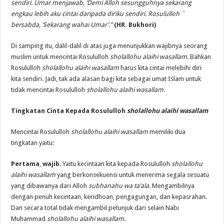
sendiri. Umar menjawab, ‘Demi Alloh sesungguhnya sekarang
engkau lebih aku cintai daripada diriku sendiri. Rosululloh `
bersabda, ‘Sekarang wahai Umar’.”
(HR. Bukhori)
Di samping itu, dalil-dalil di atas juga menunjukkan wajibnya seorang
muslim untuk mencintai Rosululloh
sholallohu alaihi wasallam
. Bahkan
Rosululloh
sholallohu alaihi wasallam
harus kita cintai melebihi diri
kita sendiri. Jadi, tak ada alasan bagi kita sebagai umat Islam untuk
tidak mencintai Rosululloh
sholallohu alaihi wasallam
.
Tingkatan Cinta Kepada Rosululloh
sholallohu alaihi wasallam
Mencintai Rosululloh
sholallohu alaihi wasallam
memiliki dua
tingkatan yaitu:
Pertama
,
wajib
. Yaitu kecintaan kita kepada Rosululloh
sholallohu
alaihi wasallam
yang berkonsekuensi untuk menerima segala sesuatu
yang dibawanya dari Alloh
subhanahu wa ta’ala
. Mengambilnya
dengan penuh kecintaan, keridhoan, pengagungan, dan kepasrahan.
Dan secara total tidak mengambil petunjuk dari selain Nabi
Muhammad
sholallohu alaihi wasallam
.