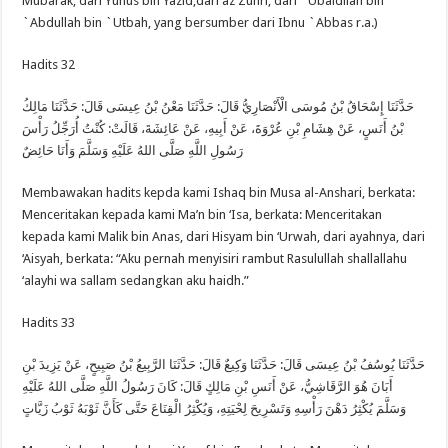
Mubarak, dari Yunus bin Yazid,dari az Zuhri, dari `Ubaidilah bin
`Abdullah bin `Utbah, yang bersumber dari Ibnu `Abbas r.a.)
Hadits 32
حَدَّثَنَا إِسْحَاقُ بْنُ مُوسَى الْأَنْصَارِيُّ قَالَ: حَدَّثَنَا مَعْنُ بْنُ عِيسَى قَالَ: حَدَّثَنَا مَالِكُ
بْنُ أَنَسٍ، عَنْ هِشَامِ بْنِ عُرْوَةَ، عَنْ أَبِيهِ، عَنْ عَائِشَةَ، قَالَتْ: كُنْتُ أُرَجِّلُ رَأْسَ
رَسُولِ اللَّهِ صَلَّى اللهُ عَلَيْهِ وَسَلَّمَ وَأَنَا حَائِضٌ
Membawakan hadits kepda kami Ishaq bin Musa al-Anshari, berkata:
Menceritakan kepada kami Ma’n bin ‘Isa, berkata: Menceritakan
kepada kami Malik bin Anas, dari Hisyam bin ‘Urwah, dari ayahnya, dari
‘Aisyah, berkata: “Aku pernah menyisiri rambut Rasulullah shallallahu
‘alayhi wa sallam sedangkan aku haidh.”
Hadits 33
حَدَّثَنَا يُوسُفُ بْنُ عِيسَى قَالَ: حَدَّثَنَا وَكِيعٌ قَالَ: حَدَّثَنَا الرَّبِيعُ بْنُ صَبِيحٍ، عَنْ يَزِيدَ بْنِ
أَبَانَ هُوَ الرَّقَاشِيُّ، عَنْ أَنَسِ بْنِ مَالِكٍ قَالَ: كَانَ رَسُولُ اللَّهِ صَلَّى اللهُ عَلَيْهِ
وَسَلَّمَ يُكْثِرُ دَهْنَ رَأْسِهِ وَتَسْرِيحَ لِحْيَتِهِ، وَيُكْثِرُ الْقِنَاعَ حَتَّى كَأَنَّ ثَوْبَهُ ثَوْبُ زَيَّاتٍ