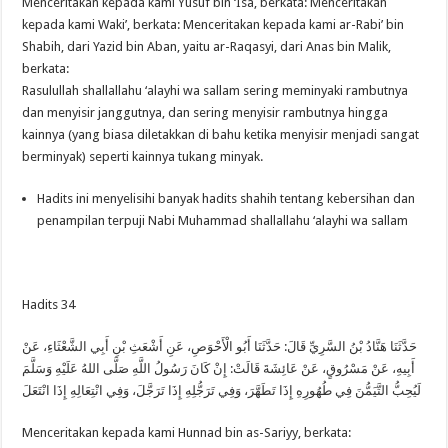
Menceritakan kepada kami Yusuf bin ‘Isa, berkata: Menceritakan
kepada kami Waki’, berkata: Menceritakan kepada kami ar-Rabi’ bin
Shabih, dari Yazid bin Aban, yaitu ar-Raqasyi, dari Anas bin Malik,
berkata:
Rasulullah shallallahu ‘alayhi wa sallam sering meminyaki rambutnya
dan menyisir janggutnya, dan sering menyisir rambutnya hingga
kainnya (yang biasa diletakkan di bahu ketika menyisir menjadi sangat
berminyak) seperti kainnya tukang minyak.
Hadits ini menyelisihi banyak hadits shahih tentang kebersihan dan
penampilan terpuji Nabi Muhammad shallallahu ‘alayhi wa sallam
Hadits 34
حَدَّثَنَا هَنَّادُ بْنُ السَّرِيِّ قَالَ: حَدَّثَنَا أَبُو الْأَحْوَصِ، عَنِ أَشْعَثِ بْنِ أَبِي الشَّعْثَاءِ، عَنْ
أَبِيهِ، عَنْ مَسْرُوقٍ، عَنْ عَائِشَةَ قَالَتْ: إِنْ كَانَ رَسُولُ اللَّهِ صَلَّى اللهُ عَلَيْهِ وَسَلَّمَ
لَيُحِبُّ التَّيَمُّنَ فِي طُهُورِهِ إِذَا تَطَهَّرَ، وَفِي تَرَجُّلِهِ إِذَا تَرَجَّلَ، وَفِي انْتِعَالِهِ إِذَا انْتَعَلَ
Menceritakan kepada kami Hunnad bin as-Sariyy, berkata: