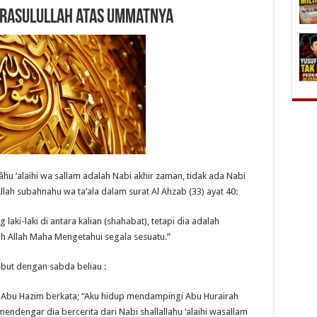
 Rasulullah atas Ummatnya
u ‘alaihi wa sallam adalah Nabi akhir zaman, tidak ada Nabi
 Allah subahnahu wa ta’ala dalam surat Al Ahzab (33) ayat 40:
ki-laki di antara kalian (shahabat), tetapi dia adalah
ah Allah Maha Mengetahui segala sesuatu.”
ut dengan sabda beliau :
r Abu Hazim berkata; “Aku hidup mendampingi Abu Hurairah
mendengar dia bercerita dari Nabi shallallahu ‘alaihi wasallam