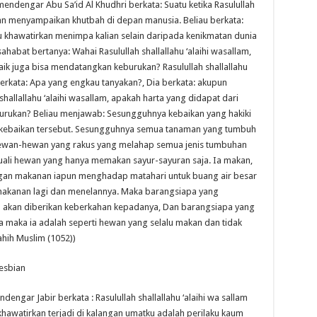
 mendengar Abu Sa’id Al Khudhri berkata: Suatu ketika Rasulullah
 dan menyampaikan khutbah di depan manusia. Beliau berkata:
ku khawatirkan menimpa kalian selain daripada kenikmatan dunia
ahabat bertanya: Wahai Rasulullah shallallahu ‘alaihi wasallam,
aik juga bisa mendatangkan keburukan? Rasulullah shallallahu
u berkata: Apa yang engkau tanyakan?, Dia berkata: akupun
hallallahu ‘alaihi wasallam, apakah harta yang didapat dari
burukan? Beliau menjawab: Sesungguhnya kebaikan yang hakiki
kebaikan tersebut. Sesungguhnya semua tanaman yang tumbuh
ewan-hewan yang rakus yang melahap semua jenis tumbuhan
uali hewan yang hanya memakan sayur-sayuran saja. Ia makan,
dengan makanan iapun menghadap matahari untuk buang air besar
makanan lagi dan menelannya. Maka barangsiapa yang
 akan diberikan keberkahan kepadanya, Dan barangsiapa yang
 maka ia adalah seperti hewan yang selalu makan dan tidak
hih Muslim (1052))
esbian
ngar Jabir berkata : Rasulullah shallallahu ‘alaihi wa sallam
hawatirkan terjadi di kalangan umatku adalah perilaku kaum