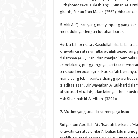
Luth (homoseksual/lesbian)”. (Sunan At Tirmi
gharib, Sunan Ibni Majah (2563), dihasankan 
6. Ahli Al Quran yang menyimpang yang akh
menuduhnya dengan tuduhan buruk
Hudzaifah berkata : Rasulullah shallallahu ‘
khawatirkan atas umatku adalah seseorang y
dalamnya (Al Quran) dan menjadi pembela Is
ke belakang punggungnya, serta ia memer
tersebut berbuat syirik. Hudzaifah bertanya
mana yang lebih pantas dianggap berbuat syi
(Hadits Hasan. Diriwayatkan Al Bukhari dalam 
al Musnad Al Kabir), dan lainnya. Ibnu Katsir
Ash Shahihah lil-Al Albani (3201))
7. Muslim yang tidak bisa menjaga lisan
Sufyan bin Abdillah Ats Tsaqafi berkata : “Ak
khawatirkan atas diriku ?’, beliau lalu memegan