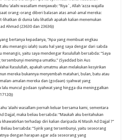
allahu ‘alaihi wasallam menjawab: “Riya`, Allah ‘azza wajalla
saat orang-orang diberi balasan atas amal-amal mereka:
-lihatkan di dunia lalu lihatlah apakah kalian menemukan
snad Ahmad (23630 dan 23636))
a yang bertanya kepadanya, “Apa yang membuat engkau
aku menangis ialah) suatu hal yang saya dengar dari sabda
ku menangis, yaitu saya mendengar Rasulullah bersabda: “Saya
ng tersembunyi menimpa umatku.” (Syaddad bin Aus
“Wahai Rasulullah, apakah umatmu akan melakukan kesyirikan
namun mereka bukannya menyembah matahari, bulan, batu atau
 amalan-amalan mereka dan (godaan) syahwat yang
a lalu muncul godaan syahwat yang hingga dia meninggalkan
17120))
lallahu ‘alaihi wasallam pernah keluar bersama kami, sementara
Ad Dajjal, maka beliau bersabda: “Maukah aku beritahukan
 khawatirkan terhadap diri kalian daripada Al Masih Ad Dajjal ?”
 Beliau bersabda: “Syirik yang tersembunyi, yaitu seseorang
atnya dengan harapan agar ada seseorang yang