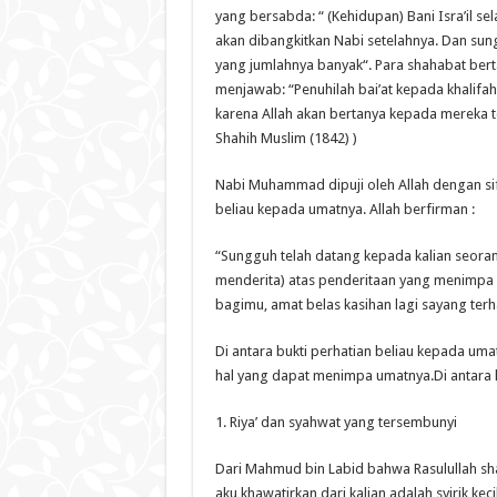
yang bersabda: “ (Kehidupan) Bani Isra’il se
akan dibangkitkan Nabi setelahnya. Dan sung
yang jumlahnya banyak“. Para shahabat bert
menjawab: “Penuhilah bai’at kepada khalifah
karena Allah akan bertanya kepada mereka t
Shahih Muslim (1842) )
Nabi Muhammad dipuji oleh Allah dengan sif
beliau kepada umatnya. Allah berfirman :
“Sungguh telah datang kepada kalian seorang 
menderita) atas penderitaan yang menimpa 
bagimu, amat belas kasihan lagi sayang ter
Di antara bukti perhatian beliau kepada uma
hal yang dapat menimpa umatnya.Di antara ha
1. Riya’ dan syahwat yang tersembunyi
Dari Mahmud bin Labid bahwa Rasulullah sha
aku khawatirkan dari kalian adalah syirik keci