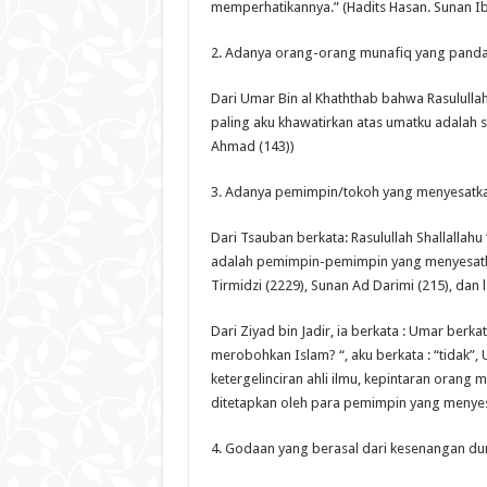
memperhatikannya.” (Hadits Hasan. Sunan Ib
2. Adanya orang-orang munafiq yang panda
Dari Umar Bin al Khaththab bahwa Rasulullah
paling aku khawatirkan atas umatku adalah s
Ahmad (143))
3. Adanya pemimpin/tokoh yang menyesatk
Dari Tsauban berkata: Rasulullah Shallallah
adalah pemimpin-pemimpin yang menyesatkan
Tirmidzi (2229), Sunan Ad Darimi (215), dan l
Dari Ziyad bin Jadir, ia berkata : Umar berk
merobohkan Islam? “, aku berkata : “tidak”
ketergelinciran ahli ilmu, kepintaran orang 
ditetapkan oleh para pemimpin yang menyesa
4. Godaan yang berasal dari kesenangan du