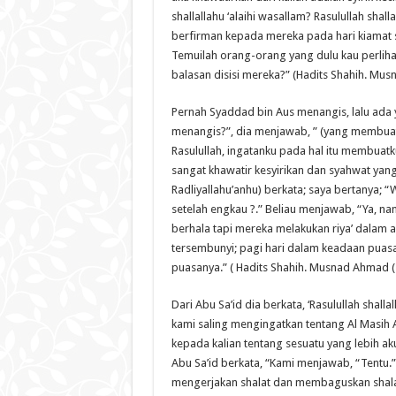
shallallahu ‘alaihi wasallam? Rasulullah shall
berfirman kepada mereka pada hari kiamat 
Temuilah orang-orang yang dulu kau perlihat
balasan disisi mereka?” (Hadits Shahih. Mu
Pernah Syaddad bin Aus menangis, lalu ad
menangis?”, dia menjawab, ” (yang membuat 
Rasulullah, ingatanku pada hal itu membuat
sangat khawatir kesyirikan dan syahwat ya
Radliyallahu’anhu) berkata; saya bertanya; 
setelah engkau ?.” Beliau menjawab, “Ya, 
berhala tapi mereka melakukan riya’ dalam
tersembunyi; pagi hari dalam keadaan puas
puasanya.” ( Hadits Shahih. Musnad Ahmad (
Dari Abu Sa’id dia berkata, ‘Rasulullah shal
kami saling mengingatkan tentang Al Masih 
kepada kalian tentang sesuatu yang lebih aku
Abu Sa’id berkata, “Kami menjawab, “Tentu.”
mengerjakan shalat dan membaguskan shal