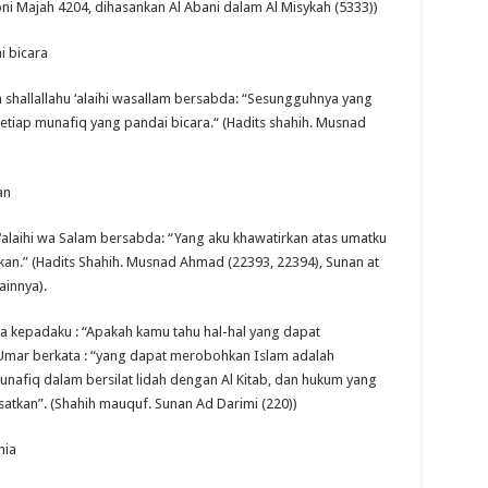
ni Majah 4204, dihasankan Al Abani dalam Al Misykah (5333))
i bicara
 shallallahu ‘alaihi wasallam bersabda: “Sesungguhnya yang
etiap munafiq yang pandai bicara.“ (Hadits shahih. Musnad
an
u ‘alaihi wa Salam bersabda: “Yang aku khawatirkan atas umatku
.” (Hadits Shahih. Musnad Ahmad (22393, 22394), Sunan at
ainnya).
ata kepadaku : “Apakah kamu tahu hal-hal yang dapat
, Umar berkata : “yang dapat merobohkan Islam adalah
munafiq dalam bersilat lidah dengan Al Kitab, dan hukum yang
tkan”. (Shahih mauquf. Sunan Ad Darimi (220))
nia