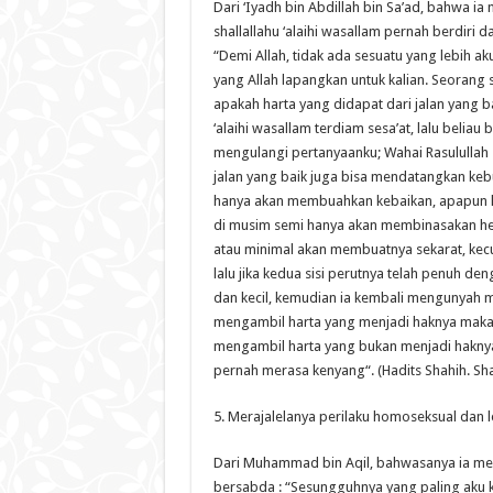
Dari ‘Iyadh bin Abdillah bin Sa’ad, bahwa ia
shallallahu ‘alaihi wasallam pernah berdiri
“Demi Allah, tidak ada sesuatu yang lebih a
yang Allah lapangkan untuk kalian. Seorang s
apakah harta yang didapat dari jalan yang b
‘alaihi wasallam terdiam sesa’at, lalu belia
mengulangi pertanyaanku; Wahai Rasulullah s
jalan yang baik juga bisa mendatangkan ke
hanya akan membuahkan kebaikan, apapun 
di musim semi hanya akan membinasakan h
atau minimal akan membuatnya sekarat, kec
lalu jika kedua sisi perutnya telah penuh 
dan kecil, kemudian ia kembali mengunyah 
mengambil harta yang menjadi haknya maka
mengambil harta yang bukan menjadi haknya
pernah merasa kenyang“. (Hadits Shahih. Sha
5. Merajalelanya perilaku homoseksual dan l
Dari Muhammad bin Aqil, bahwasanya ia mende
bersabda : “Sesungguhnya yang paling aku k