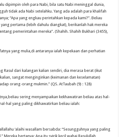
lalu dipimpin oleh para Nabi, bila satu Nabi meninggal dunia,
guh tidak ada Nabi setelahku. Yang ada adalah para khalifah
anya; “Apa yang engkau perintahkan kepada kami?”. Beliau
 yang pertama (lebih dahulu diangkat), berikanlah hak mereka
entang pemerintahan mereka”. (Shahih. Shahih Bukhari (3455),
atnya yang mulia,di antaranya ialah kepekaan dan perhatian
Rasul dari kalangan kalian sendiri, dia merasa berat (ikut
kalian, sangat menginginkan (keimanan dan keselamatan)
hadap orang-orang mukmin.” (QS. AtTaubah (9) : 128)
tnya,beliau sering menyampaikan kekhawatiran beliau atas hal-
l-hal yang paling dikhawatirkan beliau ialah:
llallahu ‘alaihi wasallam bersabda: “Sesungguhnya yang paling
l.” Mereka bertanya: Apa itu syirik kecil wahai Rasulullah