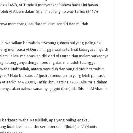
dzi (1457), At Tirmidzi menyatakan bahwa hadits ini hasan
oleh Al Albani dalam Shahih at Targhib wat-Tarhib (2417))
irnya memerangi saudara muslim sendiri dan mudah
alaihi wa sallam bersabda : “Sesungguhnya hal yang paling aku
ang membaca Al Quran hingga saat ia terlihat kebagusannya di
lam, ia lalu melepaskan diri dari Al Quran dan melemparkannya
angi tetangganya dengan pedang dan menuduh tetangga
:“wahai Nabiyullah, antara penuduh dan yang dituduh tersebut
rik ? Nabi bersabda:“ (justru) penuduh itu yang lebih pantas”.
At Tarikh 4/7/29301, Tafsir Ibnu Katsir II/265 ( Abu Ya’la dalam
 menyatakan bahwa sanadnya jayyid (baik), lih. Silsilah Al Ahadits
u berkata : ‘ wahai Rasulullah, apa yang paling engkau
g lidah beliau sendiri serta berkata : ‘(lidah) ini’.” (Hadits