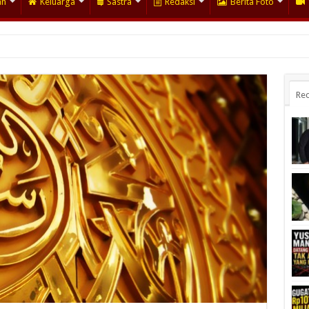
an
Keluarga
Sastra
Redaksi
Berita Foto
Rec