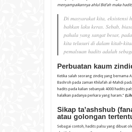
menyampaikannya ahlul
B
id’ah maka hadit
Di masyarakat kita, eksistensi 
bahkan laku keras. Sebab, bias
pahala yang sangat besar, pada
kita telusuri di dalam kitab-ki
pemalsuan hadits adalah sebaga
Perbuatan kaum zindi
Ketika salah seorang zindiq yang bernama A
Bashroh pada zaman Khilafah al-Mahdi pada
hadits pada kalian sebanyak 4000 hadits pal
halalkan padanya perkara yang haram.”
(
Li
Sikap ta’ashshub (fan
atau golongan tertent
Sebagai contoh, hadits palsu yang dibuat o