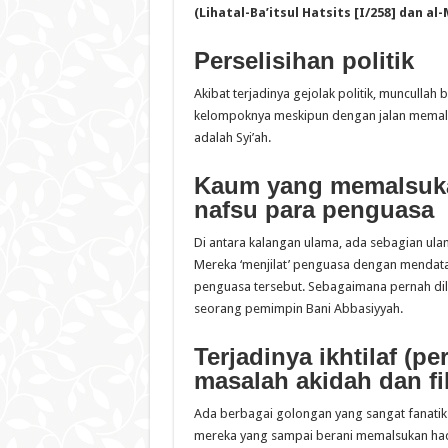
(
Lihat
a
l-Ba’itsul Hatsits
[
I/258
]
dan
a
l
Perselisihan politik
Akibat terjadinya gejolak politik, muncull
kelompoknya meskipun dengan jalan memalsu
adalah Syi’ah.
Kaum yang memalsuka
nafsu para penguasa
Di antara kalangan ulama, ada sebagian ula
Mereka ‘menjilat’ penguasa dengan mendat
penguasa tersebut. Sebagaimana pernah dila
seorang pemimpin Bani Abbasiyyah.
Terjadinya ikhtilaf (
masalah akidah dan fi
Ada berbagai golongan yang sangat fanati
mereka yang sampai berani memalsukan ha