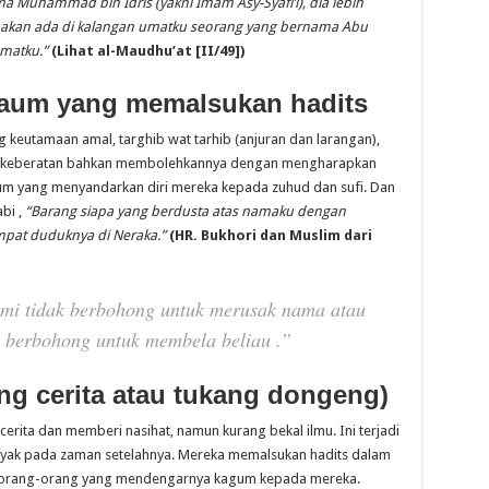
a Muhammad bin Idris (yakni Imam Asy-Syafi’i
), dia lebih
n akan ada di kalangan umatku seorang yang bernama Abu
umatku.”
(
Lihat
a
l-Maudhu’at
[
II/49
])
aum yang memalsukan hadits
 keutamaan amal, targhib wat tarhib (anjuran dan larangan),
asa keberatan bahkan membolehkannya dengan mengharapkan
aum yang menyandarkan diri mereka kepada zuhud dan sufi. Dan
bi ,
“Barang siapa yang berdusta atas namaku dengan
mpat duduknya di Neraka.”
(
H
R.
Bukh
o
ri dan Muslim dari
mi tidak berbohong untuk merusak nama atau
mi berbohong untuk membela beliau
.”
ng cerita atau tukang dongeng)
rita dan memberi nasihat, namun kurang bekal ilmu. Ini terjadi
nyak pada zaman setelahnya. Mereka memalsukan hadits dalam
a orang-orang yang mendengarnya kagum kepada mereka.