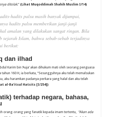
snya ditolak
.”
(
Lihat Muq
o
ddimah Shahih Muslim I/14)
hadits-hadits palsu masih banyak dijumpai,
anya hadits palsu memberikan janji-janji
hal amalan yang dilakukan sangat ringan. Bila
tab sejarah Islam, bahwa sebab-sebab terjadinya
i berikut:
q dan ilhad
bdul Karim bin ‘Auja’ akan dihukum mati oleh seorang penguasa
 tahun 160 H, ia berkata, “Sesungguhnya aku telah memalsukan
su, aku haramkan padanya perkara yang halal dan aku telah
hat
a
l-Ba’itsul Hatsits
[
I/254
])
atik) terhadap negara, bahasa,
u
leh orang-orang yang fanatik kepada imam tertentu,
“Akan ada