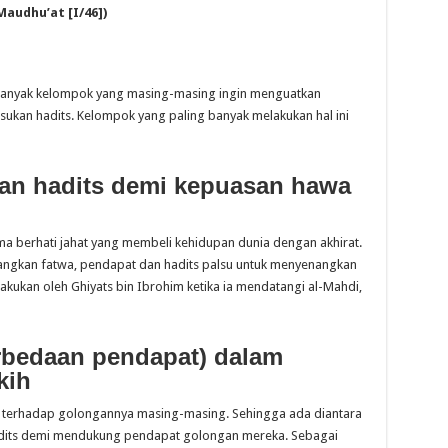
-Maudhu’at
[
I/46
])
ah banyak kelompok yang masing-masing ingin menguatkan
kan hadits. Kelompok yang paling banyak melakukan hal ini
n hadits demi kepuasan hawa
ma berhati jahat yang membeli kehidupan dunia dengan akhirat.
angkan fatwa, pendapat dan hadits palsu untuk menyenangkan
kukan oleh Ghiyats bin Ibrohim ketika ia mendatangi al-Mahdi,
perbedaan pendapat) dalam
k
ih
k terhadap golongannya masing-masing. Sehingga ada diantara
dits demi mendukung pendapat golongan mereka. Sebagai