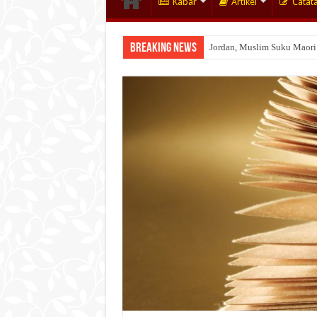
Kabar
Artikel
Catat
Breaking News
Jordan, Muslim Suku Maori
Wakaf Emas Muktamar