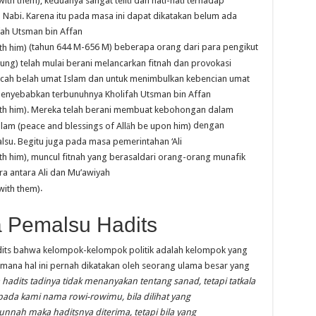
, keduanya sangat teliti dan hati-hati terhadap
Nabi. Karena itu pada masa ini dapat dikatakan belum ada
fah Utsman bin Affan
(tahun 644 M-656 M) beberapa orang dari para pengikut
ung) telah mulai berani melancarkan fitnah dan provokasi
cah belah umat Islam dan untuk menimbulkan kebencian umat
menyebabkan terbunuhnya Kholifah Utsman bin Affan
. Mereka telah berani membuat kebohongan dalam
dengan
su. Begitu juga pada masa pemerintahan ‘Ali
, muncul fitnah yang berasaldari orang-orang munafik
 antara Ali dan Mu’awiyah
.
 Pemalsu Hadits
hadits bahwa kelompok-kelompok politik adalah kelompok yang
mana hal ini pernah dikatakan oleh seorang ulama besar yang
hadits tadinya tidak menanyakan tentang sanad, tetapi tatkala
kepada kami nama r
o
wi-r
o
wimu, bila dilihat yang
unnah maka haditsnya diterima, tetapi bila yang