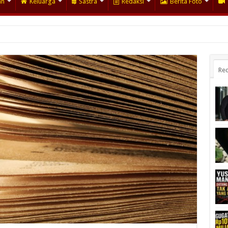
an
Keluarga
Sastra
Redaksi
Berita Foto
Rec