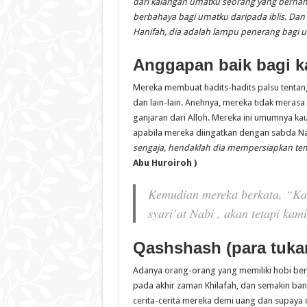
dari kalangan umatku seorang yang bernam
berbahaya bagi umatku dari
pada iblis. Da
Hanifah, dia adalah lampu penerang bagi 
Anggapan baik bagi k
Mereka membuat hadits-hadits palsu tentang
dan lain-lain. Anehnya, mereka tidak mer
ganjaran dari Alloh. Mereka ini umumnya k
apabila mereka diingatkan dengan sabda Na
sengaja, hendaklah dia mempersiapkan te
Abu Hur
o
ir
o
h
)
Kemudian mereka berkata
, “Ka
syari’at Nabi
, akan tetapi ka
Qashshash (para tuka
Adanya orang-orang yang memiliki hobi berce
pada akhir zaman Khilafah, dan semakin ba
cerita-cerita mereka demi uang dan supay