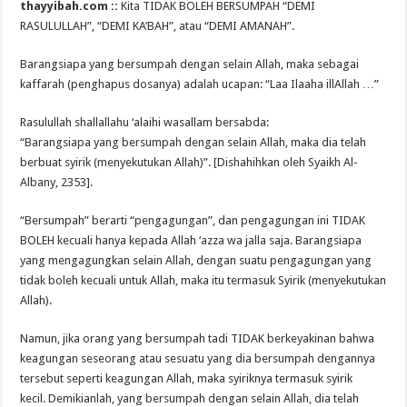
thayyibah.com ::
Kita TIDAK BOLEH BERSUMPAH “DEMI
RASULULLAH”, “DEMI KA’BAH”, atau “DEMI AMANAH”.
Barangsiapa yang bersumpah dengan selain Allah, maka sebagai
kaffarah (penghapus dosanya) adalah ucapan: “Laa Ilaaha illAllah …”
Rasulullah shallallahu ‘alaihi wasallam bersabda:
“Barangsiapa yang bersumpah dengan selain Allah, maka dia telah
berbuat syirik (menyekutukan Allah)”. [Dishahihkan oleh Syaikh Al-
Albany, 2353].
“Bersumpah” berarti “pengagungan”, dan pengagungan ini TIDAK
BOLEH kecuali hanya kepada Allah ‘azza wa jalla saja. Barangsiapa
yang mengagungkan selain Allah, dengan suatu pengagungan yang
tidak boleh kecuali untuk Allah, maka itu termasuk Syirik (menyekutukan
Allah).
Namun, jika orang yang bersumpah tadi TIDAK berkeyakinan bahwa
keagungan seseorang atau sesuatu yang dia bersumpah dengannya
tersebut seperti keagungan Allah, maka syiriknya termasuk syirik
kecil. Demikianlah, yang bersumpah dengan selain Allah, dia telah