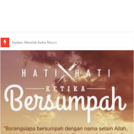
Jordan, Muslim Suku Maori
Wakaf Emas Muktamar