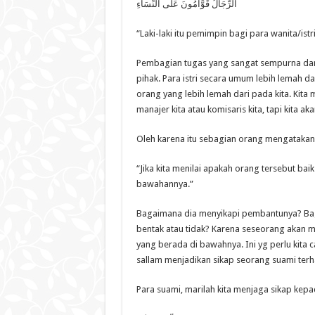
الرِّجَالُ قَوَّامُونَ عَلَى النِّسَاءِ
“Laki-laki itu pemimpin bagi para wanita/istri
Pembagian tugas yang sangat sempurna dari
pihak. Para istri secara umum lebih lemah d
orang yang lebih lemah dari pada kita. Kit
manajer kita atau komisaris kita, tapi kita 
Oleh karena itu sebagian orang mengatakan
“Jika kita menilai apakah orang tersebut baik
bawahannya.”
Bagaimana dia menyikapi pembantunya? Baga
bentak atau tidak? Karena seseorang akan
yang berada di bawahnya. Ini yg perlu kita c
sallam menjadikan sikap seorang suami terha
Para suami, marilah kita menjaga sikap kepada