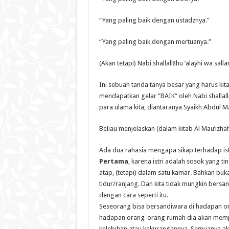
“Yang paling baik dengan ustadznya.”
“Yang paling baik dengan mertuanya.”
(Akan tetapi) Nabi shallallāhu ‘alayhi wa sal
Ini sebuah tanda tanya besar yang harus kit
mendapatkan gelar “BAIK” oleh Nabi shallallā
para ulama kita, diantaranya Syaikh Abdul M
Beliau menjelaskan (dalam kitab Al Mau’izhah
Ada dua rahasia mengapa sikap terhadap istr
Pertama
, karena istri adalah sosok yang t
atap, (tetapi) dalam satu kamar. Bahkan buk
tidur/ranjang. Dan kita tidak mungkin bers
dengan cara seperti itu.
Seseorang bisa bersandiwara di hadapan or
hadapan orang-orang rumah dia akan mempe
kelebihan atau kekurangannya. Semuanya akan