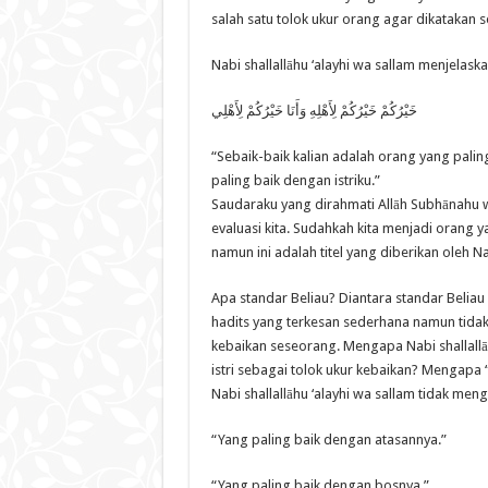
salah satu tolok ukur orang agar dikatakan 
Nabi shallallāhu ‘alayhi wa sallam menjelas
خَيْرُكُمْ خَيْرُكُمْ لِأَهْلِهِ وَأَنَا خَيْرُكُمْ لِأَهْلِي
“Sebaik-baik kalian adalah orang yang palin
paling baik dengan istriku.”
Saudaraku yang dirahmati Allāh Subhānahu wa
evaluasi kita. Sudahkah kita menjadi orang y
namun ini adalah titel yang diberikan oleh Nab
Apa standar Beliau? Diantara standar Beliau
hadits yang terkesan sederhana namun tidak. 
kebaikan seseorang. Mengapa Nabi shallallā
istri sebagai tolok ukur kebaikan? Mengapa “
Nabi shallallāhu ‘alayhi wa sallam tidak men
“Yang paling baik dengan atasannya.”
“Yang paling baik dengan bosnya.”