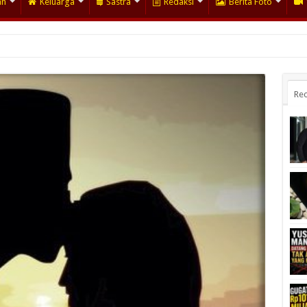
an
Keluarga
Sastra
Redaksi
Berita Foto
Rec