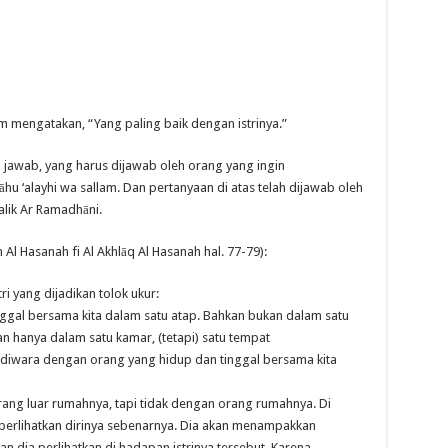
lam mengatakan, “Yang paling baik dengan istrinya.”
a jawab, yang harus dijawab oleh orang yang ingin
hu ‘alayhi wa sallam. Dan pertanyaan di atas telah dijawab oleh
alik Ar Ramadhāni.
 Al Hasanah fi Al Akhlāq Al Hasanah hal. 77-79):
i yang dijadikan tolok ukur:
inggal bersama kita dalam satu atap. Bahkan bukan dalam satu
an hanya dalam satu kamar, (tetapi) satu tempat
andiwara dengan orang yang hidup dan tinggal bersama kita
ang luar rumahnya, tapi tidak dengan orang rumahnya. Di
rlihatkan dirinya sebenarnya. Dia akan menampakkan
 dia perlihatkan di hadapan istrinya tersebut. Karena