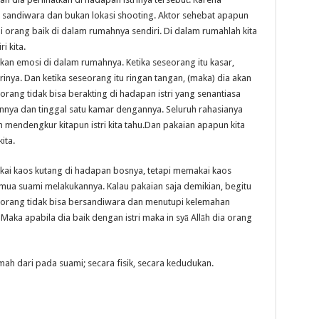
sandiwara dan bukan lokasi shooting. Aktor sehebat apapun
ai orang baik di dalam rumahnya sendiri. Di dalam rumahlah kita
i kita.
akan emosi di dalam rumahnya. Ketika seseorang itu kasar,
rinya. Dan ketika seseorang itu ringan tangan, (maka) dia akan
ng tidak bisa berakting di hadapan istri yang senantiasa
nnya dan tinggal satu kamar dengannya. Seluruh rahasianya
an mendengkur kitapun istri kita tahu.Dan pakaian apapun kita
ita.
ai kaos kutang di hadapan bosnya, tetapi memakai kaos
emua suami melakukannya. Kalau pakaian saja demikian, begitu
seorang tidak bisa bersandiwara dan menutupi kelemahan
Maka apabila dia baik dengan istri maka in syā Allāh dia orang
lemah dari pada suami; secara fisik, secara kedudukan.