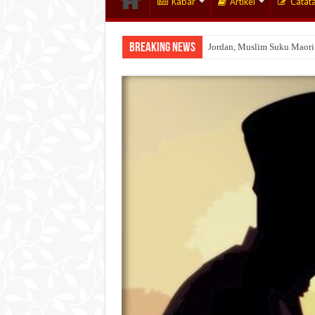
Kabar
Artikel
Catat
Breaking News
Jordan, Muslim Suku Maori
Wakaf Emas Muktamar