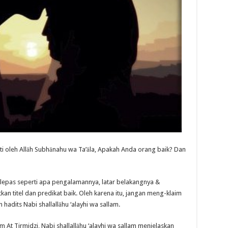
i oleh Allāh Subhānahu wa Ta’āla, Apakah Anda orang baik? Dan
lepas seperti apa pengalamannya, latar belakangnya &
n titel dan predikat baik. Oleh karena itu, jangan meng-klaim
hadits Nabi shallallāhu ‘alayhi wa sallam.
At Tirmidzi, Nabi shallallāhu ‘alayhi wa sallam menjelaskan