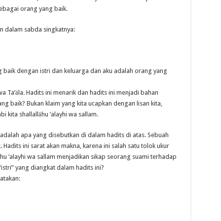
sebagai orang yang baik.
kan dalam sabda singkatnya:
g baik dengan istri dan keluarga dan aku adalah orang yang
 Ta’āla. Hadits ini menarik dan hadits ini menjadi bahan
ang baik? Bukan klaim yang kita ucapkan dengan lisan kita,
i kita shallallāhu ‘alayhi wa sallam.
 adalah apa yang disebutkan di dalam hadits di atas. Sebuah
Hadits ini sarat akan makna, karena ini salah satu tolok ukur
hu ‘alayhi wa sallam menjadikan sikap seorang suami terhadap
istri” yang diangkat dalam hadits ini?
gatakan: