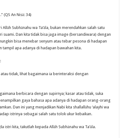
.” (QS An Nisā: 34)
 Allāh Subhānahu wa Ta’āla, bukan merendahkan salah satu
ari suami. Dan kita tidak bisa jaga image (bersandiwara) dengan
a mungkin bisa menebar senyum atau tebar pesona di hadapan
akan tampil apa adanya di hadapan bawahan kita.
:
 atau tidak, lihat bagaimana ia berinteraksi dengan
imana berbicara dengan supirnya; kasar atau tidak, suka
 menampilkan gaya bahasa apa adanya di hadapan orang-orang
amkan. Dan ini yang menjadikan Nabi kita shallallāhu ‘alayhi wa
dap istrinya sebagai salah satu tolok ukur kebaikan.
 istri kita, takutlah kepada Allāh Subhānahu wa Ta’āla.