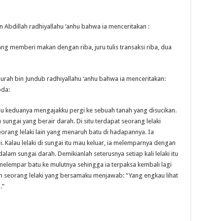
n Abdillah radhiyallahu ‘anhu bahwa ia menceritakan :
ng memberi makan dengan riba, juru tulis transaksi riba, dua
urah bin Jundub radhiyallahu ‘anhu bahwa ia menceritakan:
bda:
alu keduanya mengajakku pergi ke sebuah tanah yang disucikan.
ungai yang berair darah. Di situ terdapat seorang lelaki
eorang lelaki lain yang menaruh batu di hadapannya. Ia
. Kalau lelaki di sungai itu mau keluar, ia melemparnya dengan
dalam sungai darah. Demikianlah seterusnya setiap kali lelaki itu
i melempar batu ke mulutnya sehingga ia terpaksa kembali lagi
lah seorang lelaki yang bersamaku menjawab: “Yang engkau lihat
.”