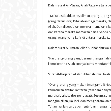
Dalam surat An-Nisaa’, Allah ‘Azza wa Jalla b
“ Maka disebabkan kezaliman orang-orang 
(yang dahulunya) Dihalalkan bagi mereka, d
Allah. Dan disebabkan mereka memakan riba
dan karena mereka memakan harta benda ora
orang-orang yang kafir di antara mereka itu 
Dalam surat Ali Imran, Allah Subhanahu wa T
“Hai orang-orang yang beriman, janganlah
kamu kepada Allah supaya kamu mendapat ke
Surat Al-Baqarah Allah Subhanahu wa Ta’ala 
“Orang-orang yang makan (mengambil) riba t
kemasukan syaitan lantaran (tekanan) penyak
mereka berkata (berpendapat), Sesungguhnya 
menghalalkan jual beli dan mengharamkan r
Tuhannya, lalu terus berhenti (dari mengamb