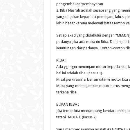
pengembalian/pembayaran
2. Riba Nasi’ah adalah seseorang yang mem
yang diajukan kepada si peminjam, lalu si
lebih besar karena melewati batas tempo yan
Setiap akad yang didahului dengan “MEMIN
padanya, jika ada maka itu Riba. Dalam ju
keuntungan daripadanya. Contoh-contoh rib
RIBA :
Ada yg ingin meminjam motor kepada kita, 
hal ini adalah riba. (Kasus 1).
Misal perkiraan isi bensin ditanki motor kita 
Maka yang meminjamkan motor harus mengemb
terkena riba.
BUKAN RIBA :
Jika teman kita menumpang kendaraan kepada 
tetapi HADIAH. (Kasus 2)
Yang membedakannya adalah AKADNYA !. Pa