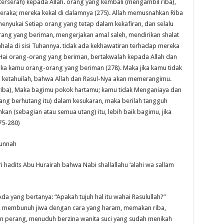
terserah) kepada Allah. orang yang kembali (mengambil riba),
eraka; mereka kekal di dalamnya (275). Allah memusnahkan Riba
enyukai Setiap orang yang tetap dalam kekafiran, dan selalu
ang yang beriman, mengerjakan amal saleh, mendirikan shalat
ala di sisi Tuhannya. tidak ada kekhawatiran terhadap mereka
. Hai orang-orang yang beriman, bertakwalah kepada Allah dan
jika kamu orang-orang yang beriman (278). Maka jika kamu tidak
a ketahuilah, bahwa Allah dan Rasul-Nya akan memerangimu.
 riba), Maka bagimu pokok hartamu; kamu tidak Menganiaya dan
 yang berhutang itu) dalam kesukaran, maka berilah tangguh
n (sebagian atau semua utang) itu, lebih baik bagimu, jika
75-280)
Sunnah
i hadits Abu Hurairah bahwa Nabi shallallahu ‘alahi wa sallam
da yang bertanya: “Apakah tujuh hal itu wahai Rasulullah?”
ir, membunuh jiwa dengan cara yang haram, memakan riba,
n perang, menuduh berzina wanita suci yang sudah menikah