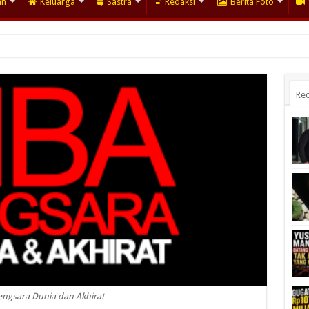
an
Keluarga
Sastra
Redaksi
Berita Foto
Rec
engsara Dunia dan Akhirat