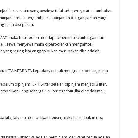
injamkan sesuatu yang awalnya tidak ada persyaratan tambahan
 peminjam harus mengembalikan pinjaman dengan jumlah yang
g telah disepakati.
JAM” maka tidak boleh mendapat/meminta keuntungan dari
al beli, sewa menyewa maka diperbolehkan mengambil
a yang sering kita anggap bukan merupakan riba adalah:
lalu KITA MEMINTA kepadanya untuk mengisikan bensin, maka
sebelum dipinjam +/- 1,5 liter setelah dipinjam menjadi 3 liter.
alikan uang seharga 1,5 liter tersebut jika dia tidak mau
kita, lalu dia membelikan bensin, maka hal ini bukan riba
da kasus 1 akadnya adalah meminjam, dan yang kedua adalah