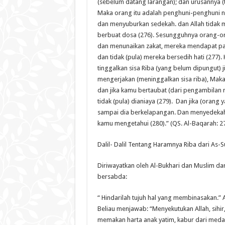
(sebelum datang larangan); dan urusannya (
Maka orang itu adalah penghuni-penghuni n
dan menyuburkan sedekah. dan Allah tidak m
berbuat dosa (276). Sesungguhnya orang-or
dan menunaikan zakat, mereka mendapat pah
dan tidak (pula) mereka bersedih hati (277)
tinggalkan sisa Riba (yang belum dipungut) 
mengerjakan (meninggalkan sisa riba), Mak
dan jika kamu bertaubat (dari pengambilan
tidak (pula) dianiaya (279). Dan jika (orang
sampai dia berkelapangan. Dan menyedekahka
kamu mengetahui (280).” (QS. Al-Baqarah: 2
Dalil- Dalil Tentang Haramnya Riba dari As-
Diriwayatkan oleh Al-Bukhari dan Muslim dar
bersabda:
“ Hindarilah tujuh hal yang membinasakan.” A
Beliau menjawab: “Menyekutukan Allah, sih
memakan harta anak yatim, kabur dari meda