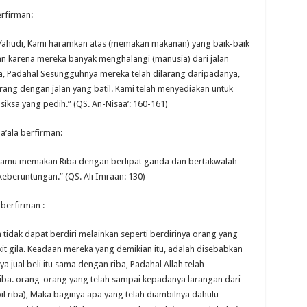
erfirman:
Yahudi, Kami haramkan atas (memakan makanan) yang baik-baik
an karena mereka banyak menghalangi (manusia) dari jalan
, Padahal Sesungguhnya mereka telah dilarang daripadanya,
ng dengan jalan yang batil. Kami telah menyediakan untuk
siksa yang pedih.” (QS. An-Nisaa’: 160-161)
a’ala berfirman:
 kamu memakan Riba dengan berlipat ganda dan bertakwalah
beruntungan.” (QS. Ali Imraan: 130)
berfirman :
idak dapat berdiri melainkan seperti berdirinya orang yang
it gila. Keadaan mereka yang demikian itu, adalah disebabkan
jual beli itu sama dengan riba, Padahal Allah telah
iba. orang-orang yang telah sampai kepadanya larangan dari
il riba), Maka baginya apa yang telah diambilnya dahulu