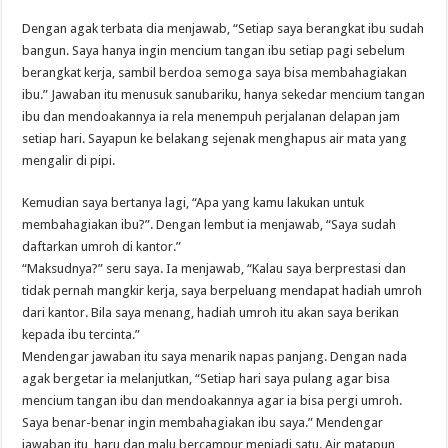
Dengan agak terbata dia menjawab, “Setiap saya berangkat ibu sudah
bangun. Saya hanya ingin mencium tangan ibu setiap pagi sebelum
berangkat kerja, sambil berdoa semoga saya bisa membahagiakan
ibu.” Jawaban itu menusuk sanubariku, hanya sekedar mencium tangan
ibu dan mendoakannya ia rela menempuh perjalanan delapan jam
setiap hari. Sayapun ke belakang sejenak menghapus air mata yang
mengalir di pipi.
Kemudian saya bertanya lagi, “Apa yang kamu lakukan untuk
membahagiakan ibu?”. Dengan lembut ia menjawab, “Saya sudah
daftarkan umroh di kantor.”
“Maksudnya?” seru saya. Ia menjawab, “Kalau saya berprestasi dan
tidak pernah mangkir kerja, saya berpeluang mendapat hadiah umroh
dari kantor. Bila saya menang, hadiah umroh itu akan saya berikan
kepada ibu tercinta.”
Mendengar jawaban itu saya menarik napas panjang. Dengan nada
agak bergetar ia melanjutkan, “Setiap hari saya pulang agar bisa
mencium tangan ibu dan mendoakannya agar ia bisa pergi umroh.
Saya benar-benar ingin membahagiakan ibu saya.” Mendengar
jawaban itu, haru dan malu bercampur menjadi satu. Air matapun