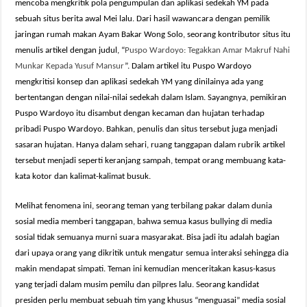
mencoba mengkritik pola pengumpulan dan aplikasi sedekah YM pada
sebuah situs berita awal Mei lalu. Dari hasil wawancara dengan pemilik
jaringan rumah makan Ayam Bakar Wong Solo, seorang kontributor situs itu
menulis artikel dengan judul, “
Puspo Wardoyo: Tegakkan Amar Makruf Nahi
Munkar Kepada Yusuf Mansur
”. Dalam artikel itu Puspo Wardoyo
mengkritisi konsep dan aplikasi sedekah YM yang dinilainya ada yang
bertentangan dengan nilai-nilai sedekah dalam Islam. Sayangnya, pemikiran
Puspo Wardoyo itu disambut dengan kecaman dan hujatan terhadap
pribadi Puspo Wardoyo. Bahkan, penulis dan situs tersebut juga menjadi
sasaran hujatan. Hanya dalam sehari, ruang tanggapan dalam rubrik artikel
tersebut menjadi seperti keranjang sampah, tempat orang membuang kata-
kata kotor dan kalimat-kalimat busuk.
Melihat fenomena ini, seorang teman yang terbilang pakar dalam dunia
sosial media memberi tanggapan, bahwa semua kasus bullying di media
sosial tidak semuanya murni suara masyarakat. Bisa jadi itu adalah bagian
dari upaya orang yang dikritik untuk mengatur semua interaksi sehingga dia
makin mendapat simpati. Teman ini kemudian menceritakan kasus-kasus
yang terjadi dalam musim pemilu dan pilpres lalu. Seorang kandidat
presiden perlu membuat sebuah tim yang khusus “menguasai” media sosial