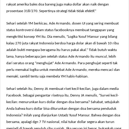
rakyat amerika bales doa bareng juga maka dollar akan naik dengan
prosentase 318/270. Sepertinya strategi tidak tidak efektif.”
Sehari setelah YM berkicau, Ade Armando, dosen UI yang sering membuat
status kontroversi dalam status facebooknya membuat tanggapan yang
mengkritisi konsep YM itu. Dia menulis, “Logika Yusuf Mansur yang bilang
kalau 270 juta rakyat Indonesia berdoa harga dolar akan di bawah 10 ribu
adalah bukti mengapa beragama itu harus pakai akal.” Tidak butuh waktu
lama, hanya beberapa jam setelah status Ade Armando itu muncul, lebih
dari seratus orang “menghujat” Ade Armando. Para penghujat seperti tak
perlu memakai logika untuk mendebat Ade Armando, mereka mencaci dan
memaki, sambil tentu saja membela YM habis-habisan.
Sehari setelah itu, Denny JA membuat riset kecil-kecilan, juga dalam media
Facebook. Sebagai pengantar risetnya itu, Denny JA menulis, “Survei kecil-
kecilan: menurunkan kurs dollar dengan doa bersama? Sahabat, setujukah
Anda bahwa kurs dollar bisa diturunkan dengan doa bersama penduduk
Indonesia? Inilah yang dianjurkan Ustadz Yusuf Mansur. Bahwa dengan doa
bersama, apalagi dgn 7 TV nasional, nilai tukar dollar segera akan turun
menjadi di bawah sepuluh ribu rupiah. Jika seruan ini benar, bukankah sang