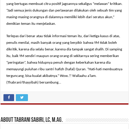
yang bertugas membuat citra positif jagoannya sekaligus “melawan” kritikan.
“Jadi semua jenis dukungan dan perlawanan dilakukan oleh sebuah tim yang
masing-masing orangnya di dalamnya memiliki lebih dari seratus akun,”
demikian teman itu menjelaskan.
Terlepas dari benar atau tidak informasi teman itu, dari ketiga kasus di atas,
penulis menilai, masih banyak orang yang berpikir bahwa YM tidak boleh
dikritik, karena dia selalu benar, karena dia tampak sangat shalih. Di samping
itu, baik YM sendiri maupun orang-orang di sekitarnya sering memberikan
“peringatan”, bahwa hidupnya penuh dengan keberkahan karena dia
memayungi puluhan ribu santri hafizh (hafal) Quran. “Hati-hati membuatnya
terguncang, bisa kualat akibatnya.” Wow..!! Wallaahu a’lam.
(Thabrani/thayyibah) bersambung…
About Tabrani Sabiri, Lc, M.Ag.