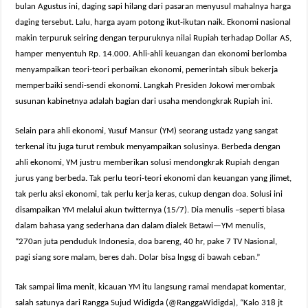
bulan Agustus ini, daging sapi hilang dari pasaran menyusul mahalnya harga
daging tersebut. Lalu, harga ayam potong ikut-ikutan naik. Ekonomi nasional
makin terpuruk seiring dengan terpuruknya nilai Rupiah terhadap Dollar AS,
hamper menyentuh Rp. 14.000. Ahli-ahli keuangan dan ekonomi berlomba
menyampaikan teori-teori perbaikan ekonomi, pemerintah sibuk bekerja
memperbaiki sendi-sendi ekonomi. Langkah Presiden Jokowi merombak
susunan kabinetnya adalah bagian dari usaha mendongkrak Rupiah ini.
Selain para ahli ekonomi, Yusuf Mansur (YM) seorang ustadz yang sangat
terkenal itu juga turut rembuk menyampaikan solusinya. Berbeda dengan
ahli ekonomi, YM justru memberikan solusi mendongkrak Rupiah dengan
jurus yang berbeda. Tak perlu teori-teori ekonomi dan keuangan yang jlimet,
tak perlu aksi ekonomi, tak perlu kerja keras, cukup dengan doa. Solusi ini
disampaikan YM melalui akun twitternya (15/7). Dia menulis –seperti biasa
dalam bahasa yang sederhana dan dalam dialek Betawi—YM menulis,
“270an juta penduduk Indonesia, doa bareng, 40 hr, pake 7 TV Nasional,
pagi siang sore malam, beres dah. Dolar bisa lngsg di bawah ceban.”
Tak sampai lima menit, kicauan YM itu langsung ramai mendapat komentar,
salah satunya dari Rangga Sujud Widigda (@RanggaWidigda), “Kalo 318 jt