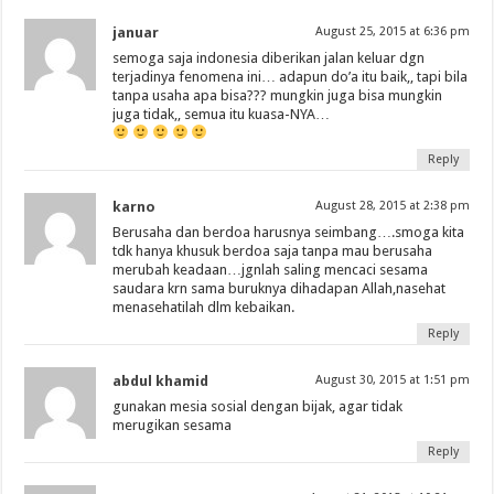
januar
August 25, 2015 at 6:36 pm
semoga saja indonesia diberikan jalan keluar dgn
terjadinya fenomena ini… adapun do’a itu baik,, tapi bila
tanpa usaha apa bisa??? mungkin juga bisa mungkin
juga tidak,, semua itu kuasa-NYA…
Reply
karno
August 28, 2015 at 2:38 pm
Berusaha dan berdoa harusnya seimbang….smoga kita
tdk hanya khusuk berdoa saja tanpa mau berusaha
merubah keadaan…jgnlah saling mencaci sesama
saudara krn sama buruknya dihadapan Allah,nasehat
menasehatilah dlm kebaikan.
Reply
abdul khamid
August 30, 2015 at 1:51 pm
gunakan mesia sosial dengan bijak, agar tidak
merugikan sesama
Reply