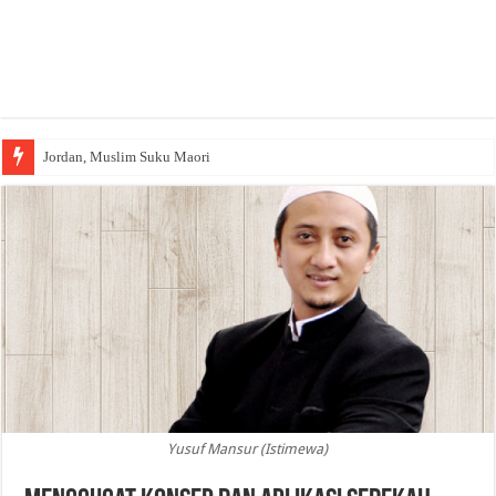
Jordan, Muslim Suku Maori
Wakaf Emas Muktamar
Yusuf Mansur (Istimewa)