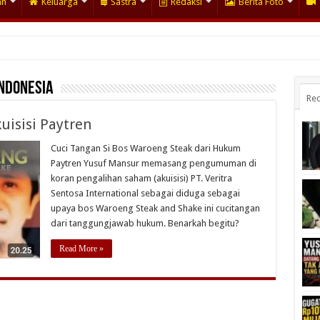
an
Keluarga
Sastra
Redaksi
Berita Foto
ndonesia
Rec
isisi Paytren
Cuci Tangan Si Bos Waroeng Steak dari Hukum
Paytren Yusuf Mansur memasang pengumuman di
koran pengalihan saham (akuisisi) PT. Veritra
Sentosa International sebagai diduga sebagai
upaya bos Waroeng Steak and Shake ini cucitangan
dari tanggungjawab hukum. Benarkah begitu?
Read More »