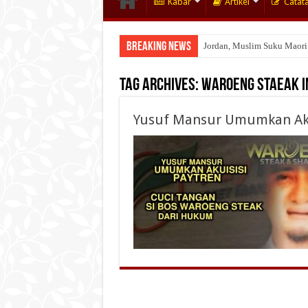
Kabar
Artikel
Catat
Breaking News
Jordan, Muslim Suku Maori
Tag Archives:
Waroeng Staeak I
Yusuf Mansur Umumkan Aku