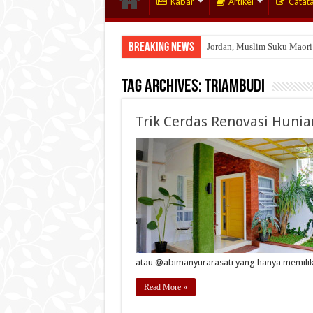
Kabar
Artikel
Catat
Breaking News
Jordan, Muslim Suku Maori
Tag Archives:
Triambudi
Trik Cerdas Renovasi Huni
atau @abimanyurarasati yang hanya memiliki
Read More »