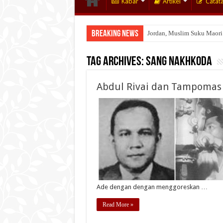
Kabar
Artikel
Catat
Breaking News
Jordan, Muslim Suku Maori
Tag Archives:
Sang Nakhkoda
Abdul Rivai dan Tampomas
Ade dengan dengan menggoreskan …
Read More »