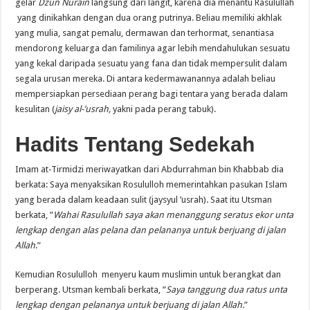
gelar
Dzun Nurain
langsung dari langit, karena dia menantu Rasulullah
yang dinikahkan dengan dua orang putrinya. Beliau memiliki akhlak
yang mulia, sangat pemalu, dermawan dan terhormat, senantiasa
mendorong keluarga dan familinya agar lebih mendahulukan sesuatu
yang kekal daripada sesuatu yang fana dan tidak mempersulit dalam
segala urusan mereka. Di antara kedermawanannya adalah beliau
mempersiapkan persediaan perang bagi tentara yang berada dalam
kesulitan (
jaisy al-’usrah,
yakni pada perang tabuk).
Hadits Tentang Sedekah
Imam at-Tirmidzi meriwayatkan dari Abdurrahman bin Khabbab dia
berkata: Saya menyaksikan Rosululloh memerintahkan pasukan Islam
yang berada dalam keadaan sulit (jaysyul ’usrah). Saat itu Utsman
berkata, ”
Wahai Rasulullah saya akan menanggung seratus ekor unta
lengkap dengan alas pelana dan pelananya untuk berjuang di jalan
Allah
.”
Kemudian Rosululloh menyeru kaum muslimin untuk berangkat dan
berperang. Utsman kembali berkata, ”
Saya tanggung dua ratus unta
lengkap dengan pelananya untuk berjuang di jalan Allah.
”