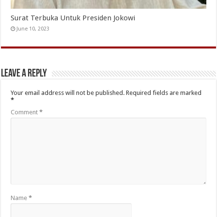
Surat Terbuka Untuk Presiden Jokowi
June 10, 2023
Leave a Reply
Your email address will not be published.
Required fields are marked
*
Comment
*
Name
*