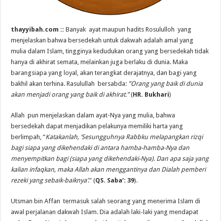
thayyibah.com ::
Banyak ayat maupun hadits Rosululloh yang
menjelaskan bahwa bersedekah untuk dakwah adalah amal yang
mulia dalam Islam, tingginya kedudukan orang yang bersedekah tidak
hanya di akhirat semata, melainkan juga berlaku di dunia. Maka
barangsiapa yang loyal, akan terangkat derajatnya, dan bagi yang
bakhil akan terhina. Rasulullah bersabda:
”Orang yang baik di dunia
akan menjadi orang yang baik di akhirat.”
(
HR. Bukhari
)
Allah pun menjelaskan dalam ayat-Nya yang mulia, bahwa
bersedekah dapat menjadikan pelakunya memiliki harta yang
berlimpah, ”
Katakanlah, ’Sesungguhnya Rabbku melapangkan rizqi
bagi siapa yang dikehendaki di antara hamba-hamba-Nya dan
menyempitkan bagi (siapa yang dikehendaki-Nya). Dan apa saja yang
kalian infaqkan, maka Allah akan menggantinya dan Dialah pemberi
rezeki yang sebaik-baiknya’
.” (
QS. Saba’: 39
).
Utsman bin Affan termasuk salah seorang yang menerima Islam di
awal perjalanan dakwah Islam. Dia adalah laki-laki yang mendapat