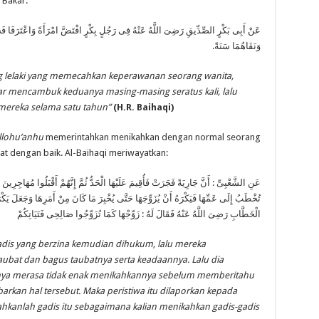
 Bakar:
عَنْ أَبِى بَكْرٍ الصِّدِّيقِ رَضِىَ اللَّهُ عَنْهُ فِى رَجُلٍ بِكْرٍ افْتَضَّ امْرَأَةً وَاعْتَرَفَا فَجَلَ
وَنَفَاهُمَا سَنَةً.
ng lelaki yang memecahkan keperawanan seorang wanita,
mencambuk keduanya masing-masing seratus kali, lalu
ereka selama satu tahun”
(H.R. Baihaqi)
llohu’anhu
memerintahkan menikahkan dengan normal seorang
at dengan baik. Al-Baihaqi meriwayatkan:
عَنِ الشَّعْبِىِّ : أَنَّ جَارِيَةً فَجَرَتْ فَأُقِيمَ عَلَيْهَا الْحَدُّ ثُمَّ إِنَّهُمْ أَقْبَلُوا مُهَاجِرِينَ
تُخْطَبُ إِلَى عَمِّهَا فَيَكْرَهُ أَنْ يُزَوِّجَهَا حَتَّى يُخْبِرَ مَا كَانَ مِنْ أَمَرِهَا وَجَعَلَ يَكْرَ
الْخَطَّابِ رَضِىَ اللَّهُ عَنْهُ فَقَالَ لَهُ : زَوِّجْهَا كَمَا تُزَوِّجُوا صَالِحِى فَتَيَاتِكُمْ
adis yang berzina kemudian dihukum, lalu mereka
taubat dan bagus taubatnya serta keadaannya. Lalu dia
ya merasa tidak enak menikahkannya sebelum memberitahu
rkan hal tersebut. Maka peristiwa itu dilaporkan kepada
hkanlah gadis itu sebagaimana kalian menikahkan gadis-gadis