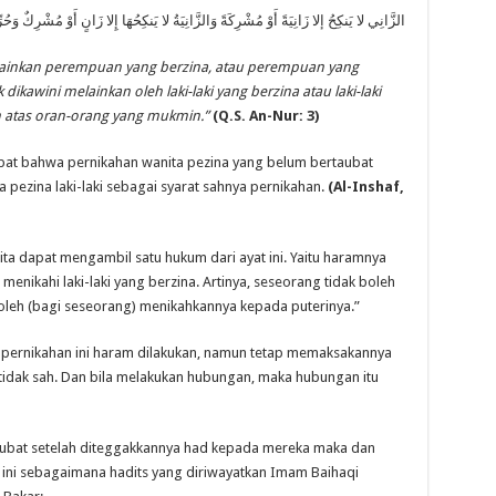
الزَّانِي لا يَنكِحُ إلا زَانِيَةً أَوْ مُشْرِكَةً وَالزَّانِيَةُ لا يَنكِحُهَا إِلا زَانٍ أَوْ مُشْرِكٌ وَح.
melainkan perempuan yang berzina, atau perempuan yang
ikawini melainkan oleh laki-laki yang berzina atau laki-laki
n atas oran-orang yang mukmin.”
(Q.S. An-Nur: 3)
t bahwa pernikahan wanita pezina yang belum bertaubat
a pezina laki-laki sebagai syarat sahnya pernikahan.
(Al-Inshaf,
ita dapat mengambil satu hukum dari ayat ini. Yaitu haramnya
enikahi laki-laki yang berzina. Artinya, seseorang tidak boleh
ak boleh (bagi seseorang) menikahkannya kepada puterinya.”
pernikahan ini haram dilakukan, namun tetap memaksakannya
tidak sah. Dan bila melakukan hubungan, maka hubungan itu
taubat setelah diteggakkannya had kepada mereka maka dan
 ini sebagaimana hadits yang diriwayatkan Imam Baihaqi