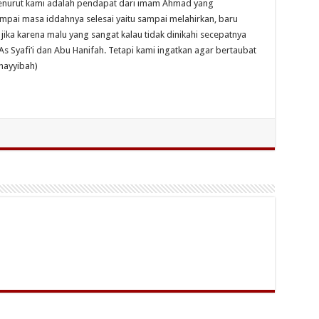
menurut kami adalah pendapat dari imam Ahmad yang
mpai masa iddahnya selesai yaitu sampai melahirkan, baru
jika karena malu yang sangat kalau tidak dinikahi secepatnya
 Syafi’i dan Abu Hanifah. Tetapi kami ingatkan agar bertaubat
thayyibah)