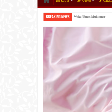
Kabar
Artikel
Catat
Breaking News
Wakaf Emas Muktamar