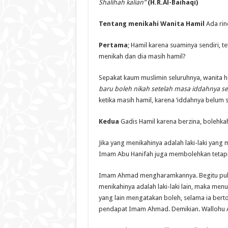
Shalihah kalian”
(H.R.Al-Baihaqi)
Tentang menikahi Wanita Hamil
Ada rinc
Pertama
; Hamil karena suaminya sendiri, t
menikah dan dia masih hamil?
Sepakat kaum muslimin seluruhnya, wanita ha
baru boleh nikah setelah masa iddahnya sele
ketika masih hamil, karena ‘iddahnya belum s
Kedua
Gadis Hamil karena berzina, bolehka
Jika yang menikahinya adalah laki-laki yang
Imam Abu Hanifah juga membolehkan tetapi 
Imam Ahmad mengharamkannya. Begitu pula
menikahinya adalah laki-laki lain, maka menu
yang lain mengatakan boleh, selama ia bert
pendapat Imam Ahmad. Demikian. Wallohu 