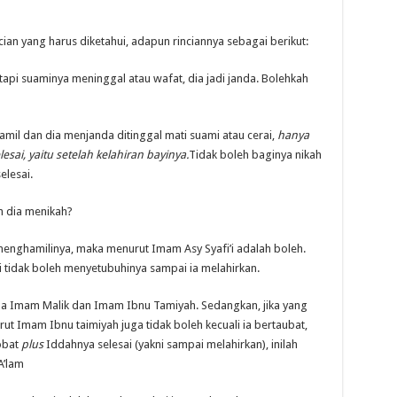
ian yang harus diketahui, adapun rinciannya sebagai berikut:
etapi suaminya meninggal atau wafat, dia jadi janda. Bolehkah
mil dan dia menjanda ditinggal mati suami atau cerai,
hanya
sai, yaitu setelah kelahiran bayinya.
Tidak boleh baginya nikah
elesai.
h dia menikah?
 menghamilinya, maka menurut Imam Asy Syafi’i adalah boleh.
tidak boleh menyetubuhinya sampai ia melahirkan.
 Imam Malik dan Imam Ibnu Tamiyah. Sedangkan, jika yang
rut Imam Ibnu taimiyah juga tidak boleh kecuali ia bertaubat,
obat
plus
Iddahnya selesai (yakni sampai melahirkan), inilah
A’lam