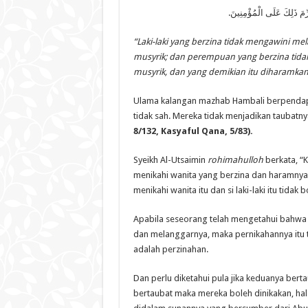
ُرِّمَ ذَلِكَ عَلَى الْمُؤْمِنِينَ
“Laki-laki yang berzina tidak mengawini 
musyrik; dan perempuan yang berzina tidak d
musyrik, dan yang demikian itu diharamka
Ulama kalangan mazhab Hambali berpendapa
tidak sah. Mereka tidak menjadikan taubatny
8/132, Kasyaful Qana, 5/83).
Syeikh Al-Utsaimin
rohimahulloh
berkata, “K
menikahi wanita yang berzina dan haramnya m
menikahi wanita itu dan si laki-laki itu tid
Apabila seseorang telah mengetahui bahwa 
dan melanggarnya, maka pernikahannya itu 
adalah perzinahan.
Dan perlu diketahui pula jika keduanya ber
bertaubat maka mereka boleh dinikakan, hal