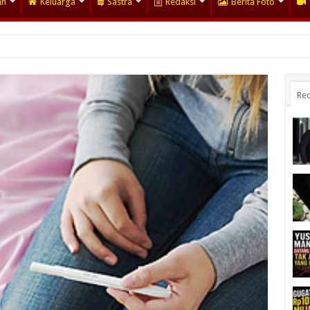
an
Keluarga
Sastra
Redaksi
Berita Foto
Rec