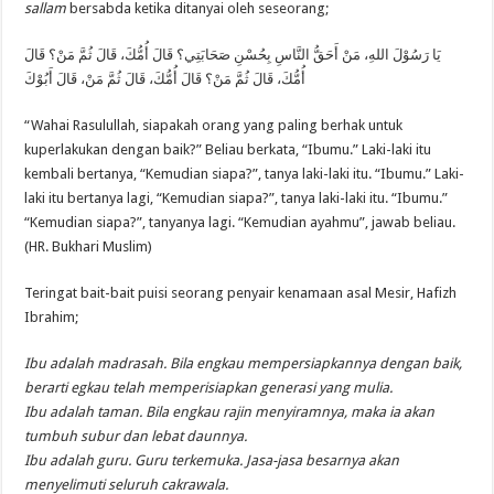
sallam
bersabda ketika ditanyai oleh seseorang;
يَا رَسُوْلَ اللهِ، مَنْ أَحَقُّ النَّاسِ بِحُسْنِ صَحَابَتِي؟ قَالَ أُمُّكَ، قَالَ ثُمَّ مَنْ؟ قَالَ
أُمُّكَ، قَالَ ثُمَّ مَنْ؟ قَالَ أُمُّكَ، قَالَ ثُمَّ مَنْ، قَالَ أَبُوْكَ
“Wahai Rasulullah, siapakah orang yang paling berhak untuk
kuperlakukan dengan baik?” Beliau berkata, “Ibumu.” Laki-laki itu
kembali bertanya, “Kemudian siapa?”, tanya laki-laki itu. “Ibumu.” Laki-
laki itu bertanya lagi, “Kemudian siapa?”, tanya laki-laki itu. “Ibumu.”
“Kemudian siapa?”, tanyanya lagi. “Kemudian ayahmu”, jawab beliau.
(HR. Bukhari Muslim)
Teringat bait-bait puisi seorang penyair kenamaan asal Mesir, Hafizh
Ibrahim;
Ibu adalah madrasah. Bila engkau mempersiapkannya dengan baik,
berarti egkau telah memperisiapkan generasi yang mulia.
Ibu adalah taman. Bila engkau rajin menyiramnya, maka ia akan
tumbuh subur dan lebat daunnya.
Ibu adalah guru. Guru terkemuka. Jasa-jasa besarnya akan
menyelimuti seluruh cakrawala.