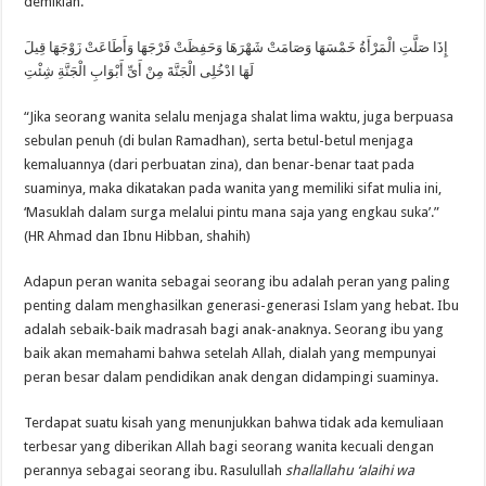
demikian.
إِذَا صَلَّتِ الْمَرْأَةُ خَمْسَهَا وَصَامَتْ شَهْرَهَا وَحَفِظَتْ فَرْجَهَا وَأَطَاعَتْ زَوْجَهَا قِيلَ
لَهَا ادْخُلِى الْجَنَّةَ مِنْ أَىِّ أَبْوَابِ الْجَنَّةِ شِئْتِ
“Jika seorang wanita selalu menjaga shalat lima waktu, juga berpuasa
sebulan penuh (di bulan Ramadhan), serta betul-betul menjaga
kemaluannya (dari perbuatan zina), dan benar-benar taat pada
suaminya, maka dikatakan pada wanita yang memiliki sifat mulia ini,
‘Masuklah dalam surga melalui pintu mana saja yang engkau suka’.”
(HR Ahmad dan Ibnu Hibban, shahih)
Adapun peran wanita sebagai seorang ibu adalah peran yang paling
penting dalam menghasilkan generasi-generasi Islam yang hebat. Ibu
adalah sebaik-baik madrasah bagi anak-anaknya. Seorang ibu yang
baik akan memahami bahwa setelah Allah, dialah yang mempunyai
peran besar dalam pendidikan anak dengan didampingi suaminya.
Terdapat suatu kisah yang menunjukkan bahwa tidak ada kemuliaan
terbesar yang diberikan Allah bagi seorang wanita kecuali dengan
perannya sebagai seorang ibu. Rasulullah
shallallahu ‘alaihi wa