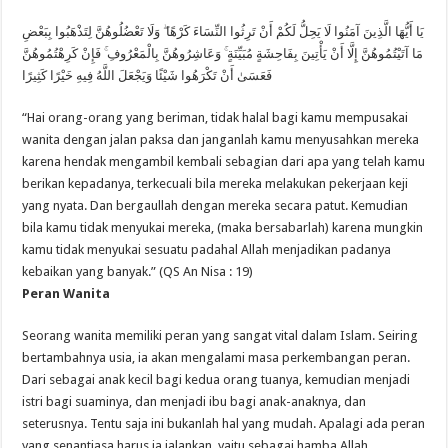
يَا أَيُّهَا الَّذِينَ آمَنُوا لَا يَحِلُّ لَكُمْ أَنْ تَرِثُوا النِّسَاءَ كَرْهًا ۖ وَلَا تَعْضُلُوهُنَّ لِتَذْهَبُوا بِبَعْضِ
مَا آتَيْتُمُوهُنَّ إِلَّا أَنْ يَأْتِينَ بِفَاحِشَةٍ مُبَيِّنَةٍ ۚ وَعَاشِرُوهُنَّ بِالْمَعْرُوفِ ۚ فَإِنْ كَرِهْتُمُوهُنَّ
فَعَسَىٰ أَنْ تَكْرَهُوا شَيْئًا وَيَجْعَلَ اللَّهُ فِيهِ خَيْرًا كَثِيرًا
“Hai orang-orang yang beriman, tidak halal bagi kamu mempusakai
wanita dengan jalan paksa dan janganlah kamu menyusahkan mereka
karena hendak mengambil kembali sebagian dari apa yang telah kamu
berikan kepadanya, terkecuali bila mereka melakukan pekerjaan keji
yang nyata. Dan bergaullah dengan mereka secara patut. Kemudian
bila kamu tidak menyukai mereka, (maka bersabarlah) karena mungkin
kamu tidak menyukai sesuatu padahal Allah menjadikan padanya
kebaikan yang banyak.” (QS An Nisa : 19)
Peran Wanita
Seorang wanita memiliki peran yang sangat vital dalam Islam. Seiring
bertambahnya usia, ia akan mengalami masa perkembangan peran.
Dari sebagai anak kecil bagi kedua orang tuanya, kemudian menjadi
istri bagi suaminya, dan menjadi ibu bagi anak-anaknya, dan
seterusnya. Tentu saja ini bukanlah hal yang mudah. Apalagi ada peran
yang senantiasa harus ia jalankan, yaitu sebagai hamba Allah