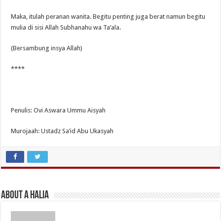
Maka, itulah peranan wanita. Begitu penting juga berat namun begitu
mulia di sisi Allah Subhanahu wa Ta’ala.
(Bersambung insya Allah)
****
Penulis: Ovi Aswara Ummu Aisyah
Murojaah: Ustadz Sa’id Abu Ukasyah
About A Halia