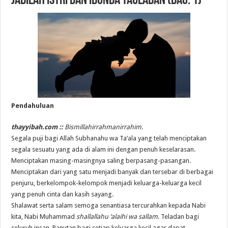
Jadilah Istri dan Ibunda Tauladan (Bag. 1)
Pendahuluan
thayyibah.com ::
Bismillahirrahmanirrahim.
Segala puji bagi Allah Subhanahu wa Ta’ala yang telah menciptakan
segala sesuatu yang ada di alam ini dengan penuh keselarasan.
Menciptakan masing-masingnya saling berpasang-pasangan.
Menciptakan dari yang satu menjadi banyak dan tersebar di berbagai
penjuru, berkelompok-kelompok menjadi keluarga-keluarga kecil
yang penuh cinta dan kasih sayang.
Shalawat serta salam semoga senantiasa tercurahkan kepada Nabi
kita, Nabi Muhammad
shallallahu ‘alaihi wa sallam
. Teladan bagi
seluruh insan. Panutan bagi setiap keluarga kecil agar dapat