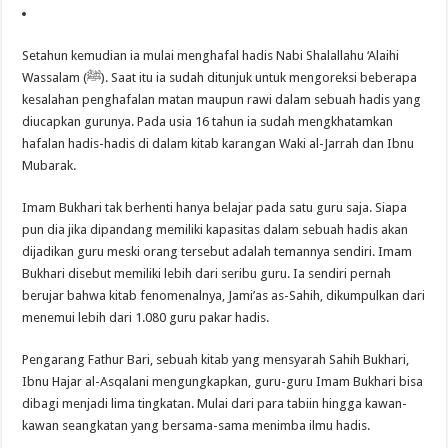
Setahun kemudian ia mulai menghafal hadis Nabi Shalallahu ‘Alaihi
Wassalam (ﷺ). Saat itu ia sudah ditunjuk untuk mengoreksi beberapa
kesalahan penghafalan matan maupun rawi dalam sebuah hadis yang
diucapkan gurunya. Pada usia 16 tahun ia sudah mengkhatamkan
hafalan hadis-hadis di dalam kitab karangan Waki al-Jarrah dan Ibnu
Mubarak.
Imam Bukhari tak berhenti hanya belajar pada satu guru saja. Siapa
pun dia jika dipandang memiliki kapasitas dalam sebuah hadis akan
dijadikan guru meski orang tersebut adalah temannya sendiri. Imam
Bukhari disebut memiliki lebih dari seribu guru. Ia sendiri pernah
berujar bahwa kitab fenomenalnya, Jami’as as-Sahih, dikumpulkan dari
menemui lebih dari 1.080 guru pakar hadis.
Pengarang Fathur Bari, sebuah kitab yang mensyarah Sahih Bukhari,
Ibnu Hajar al-Asqalani mengungkapkan, guru-guru Imam Bukhari bisa
dibagi menjadi lima tingkatan. Mulai dari para tabiin hingga kawan-
kawan seangkatan yang bersama-sama menimba ilmu hadis.