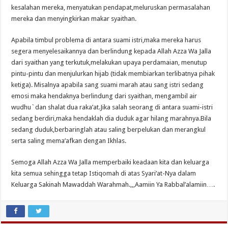
kesalahan mereka, menyatukan pendapat,meluruskan permasalahan
mereka dan menyingkirkan makar syaithan.
Apabila timbul problema di antara suami istri,maka mereka harus
segera menyelesaikannya dan berlindung kepada Allah Azza Wa Jalla
dari syaithan yang terkutuk,melakukan upaya perdamaian, menutup
pintu-pintu dan menjulurkan hijab (tidak membiarkan terlibatnya pihak
ketiga). Misalnya apabila sang suami marah atau sang istri sedang
emosi maka hendaknya berlindung dari syaithan, mengambil air
wudhu`dan shalat dua raka’at.Jika salah seorang di antara suami-istri
sedang berdiri,maka hendaklah dia duduk agar hilang marahnya.Bila
sedang duduk,berbaringlah atau saling berpelukan dan merangkul
serta saling mema’afkan dengan Ikhlas.
Semoga Allah Azza Wa Jalla memperbaiki keadaan kita dan keluarga
kita semua sehingga tetap Istiqomah di atas Syari’at-Nya dalam
Keluarga Sakinah Mawaddah Warahmah.,,,Aamiin Ya Rabbal’alamiin….