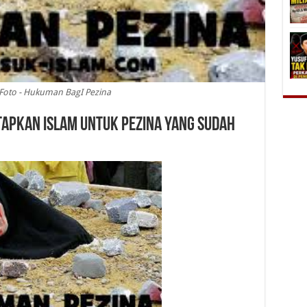
i Foto - Hukuman BagI Pezina
apkan Islam untuk Pezina yang Sudah