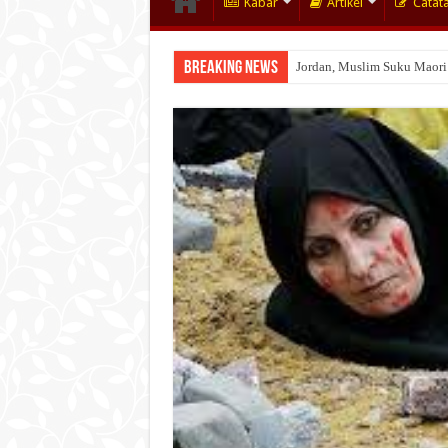
Kabar
Artikel
Catat
Breaking News
Jordan, Muslim Suku Maori
Wakaf Emas Muktamar