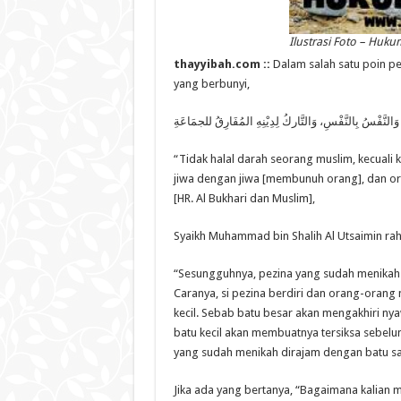
Ilustrasi Foto – Huk
thayyibah.com ::
Dalam salah satu poin pen
yang berbunyi,
 ﻭَﺍﻟﻨَّﻔْﺲُ ﺑِﺎﻟﻨَّﻔْﺲِ، ﻭَﺍﻟﺘَّﺎﺭﻙُ ﻟِﺪِﻳْﻨِﻪِ ﺍﻟﻤُﻔَﺎﺭِﻕُ ﻟﻠﺠﻤَﺎﻋَﺔِ
“Tidak halal darah seorang muslim, kecuali 
jiwa dengan jiwa [membunuh orang], dan o
[HR. Al Bukhari dan Muslim],
Syaikh Muhammad bin Shalih Al Utsaimin rah
“Sesungguhnya, pezina yang sudah menikah
Caranya, si pezina berdiri dan orang-orang
kecil. Sebab batu besar akan mengakhiri ny
batu kecil akan membuatnya tersiksa sebelu
yang sudah menikah dirajam dengan batu sam
Jika ada yang bertanya, “Bagaimana kalian