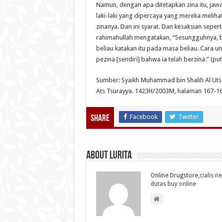
Namun, dengan apa ditetapkan zina itu, jaw
laki-laki yang dipercaya yang mereka melih
zinanya. Dan ini syarat. Dan kesaksian seperti
rahimahullah mengatakan, “Sesungguhnya, b
beliau katakan itu pada masa beliau. Cara
pezina [sendiri] bahwa ia telah berzina.” (pu
Sumber: Syaikh Muhammad bin Shalih Al Utsa
Ats Tsurayya. 1423H/2003M, halaman 167-16
Facebook
Twitter
Share
About Lurita
Online Drugstore,
cialis n
dutas buy online