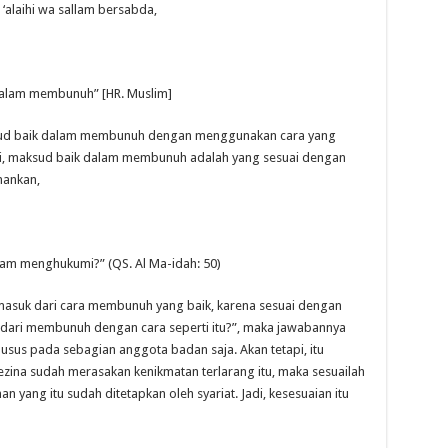
‘alaihi wa sallam bersabda,
dalam membunuh” [HR. Muslim]
sud baik dalam membunuh dengan menggunakan cara yang
i, maksud baik dalam membunuh adalah yang sesuai dengan
mankan,
dalam menghukumi?” (QS. Al Ma-idah: 50)
rmasuk dari cara membunuh yang baik, karena sesuai dengan
ah dari membunuh dengan cara seperti itu?”, maka jawabannya
sus pada sebagian anggota badan saja. Akan tetapi, itu
ezina sudah merasakan kenikmatan terlarang itu, maka sesuailah
n yang itu sudah ditetapkan oleh syariat. Jadi, kesesuaian itu