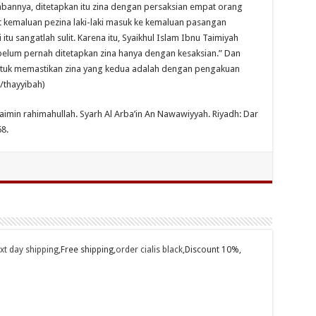
abannya, ditetapkan itu zina dengan persaksian empat orang
at kemaluan pezina laki-laki masuk ke kemaluan pasangan
 itu sangatlah sulit. Karena itu, Syaikhul Islam Ibnu Taimiyah
elum pernah ditetapkan zina hanya dengan kesaksian.” Dan
 untuk memastikan zina yang kedua adalah dengan pengakuan
t/thayyibah)
imin rahimahullah. Syarh Al Arba’in An Nawawiyyah. Riyadh: Dar
8.
ext day shipping
,Free shipping,
order cialis black
,Discount 10%,