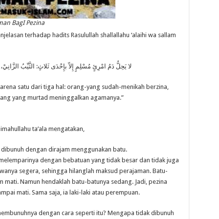
uman BagI Pezina
jelasan terhadap hadits Rasulullah shallallahu ‘alaihi wa sallam
ﻻ ﻳَﺤِﻞُّ ﺩَﻡُ ﺍﻣْﺮِﺉٍ ﻣُﺴْﻠِﻢٍ ﺇِﻻّ ﺑﺈِﺣْﺪَﻯ ﺛَﻼﺙٍ: ﺍﻟﺜَّﻴِّﺐُ ﺍﻟﺰَّﺍﻧِﻲْ،
karena satu dari tiga hal: orang-yang sudah-menikah berzina,
rang yang murtad meninggalkan agamanya.”
imahullahu ta’ala mengatakan,
 dibunuh dengan dirajam menggunakan batu.
 melemparinya dengan bebatuan yang tidak besar dan tidak juga
awanya segera, sehingga hilanglah maksud perajaman. Batu-
m mati. Namun hendaklah batu-batunya sedang. Jadi, pezina
pai mati. Sama saja, ia laki-laki atau perempuan.
 membunuhnya dengan cara seperti itu? Mengapa tidak dibunuh