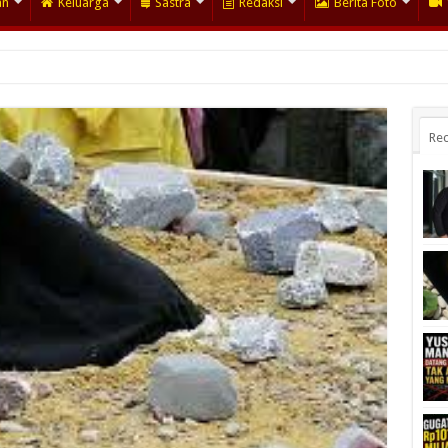
an
Keluarga
Sastra
Redaksi
Berita Foto
Rec