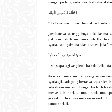
dengan pedang, sedangkan Nabi shallallahu 
ﺇِﺫَﺍ ﻗَﺘَﻠْﺘُﻢْ ﻓَﺄَﺣْﺴِﻨُﻮﺍ ﺍﻟْﻘِﺘْﻠَﺔَ
“Jika kalian membunuh, hendaknya baiklah 
Jawabannya, sesungguhnya, bukanlah mak
paling mudah dalam membunuh. Akan tetap
syariat, sebagaimana Allah ‘azza wa jalla fir
ﻭَﻣَﻦْ ﺃَﺣْﺴَﻦُ ﻣِﻦَ ﺍﻟﻠّﻪِ ﺣُﻜْﻤﺎً
“Dan siapa lagi yang lebih baik dari Allah 
Karena itu, merajam orang yang berzina te
syariat. Jika ada yang bertanya, “Apa hikm
adalah kenikmatan hubungan badan tidak khu
menyeluruh ke seluruh tubuh. Ketika tubuh p
jika seluruh tubuhnya merasakan sakit hukuma
tampak sekali.